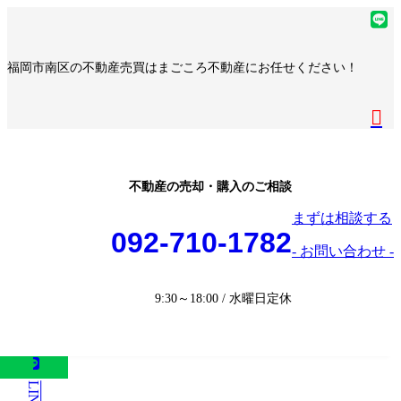
コ
ナ
ア
ン
ビ
イ
ア
テ
ゲ
コ
イ
ア
福岡市南区の不動産売買はまごころ不動産にお任せください！
ン
ー
ン
コ
イ
ア
ツ
シ
リ
ン
コ
イ
へ
ョ
ア
ン
リ
ン
コ
ス
ン
イ
ク
ン
リ
ン
キ
に
コ
ク
ン
リ
ッ
移
ン
ク
ン
プ
動
リ
不動産の売却・購入のご相談
ク
ン
まずは相談する
ク
092-710-1782
- お問い合わせ -
9:30～18:00 / 水曜日定休