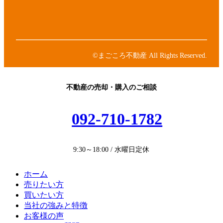
ン
ン
イ
ク
リ
コ
ア
ン
ン
イ
ク
リ
コ
ン
ン
©まごころ不動産 All Rights Reserved.
ク
リ
ン
ク
不動産の売却・購入のご相談
092-710-1782
9:30～18:00 / 水曜日定休
ホーム
売りたい方
買いたい方
当社の強みと特徴
お客様の声