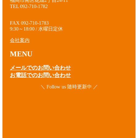
福岡市南区花畑2丁目24-11
TEL 092-710-1782
FAX 092-710-1783
9:30～18:00 / 水曜日定休
会社案内
MENU
メールでのお問い合わせ
お電話でのお問い合わせ
＼ Follow us 随時更新中 ／
ア
イ
コ
ア
ン
イ
リ
コ
ア
ン
ン
イ
ク
リ
コ
ア