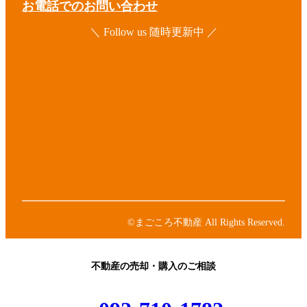
お電話でのお問い合わせ
＼ Follow us 随時更新中 ／
ア
イ
コ
ア
ン
イ
リ
コ
ア
ン
ン
イ
ク
リ
コ
ア
ン
ン
イ
ク
リ
コ
ア
ン
ン
イ
ク
リ
コ
ン
ン
©まごころ不動産 All Rights Reserved.
ク
リ
ン
ク
不動産の売却・購入のご相談