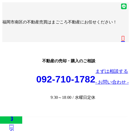
コ
ナ
ア
ン
ビ
イ
ア
テ
ゲ
コ
イ
ア
福岡市南区の不動産売買はまごころ不動産にお任せください！
ン
ー
ン
コ
イ
ア
ツ
シ
リ
ン
コ
イ
へ
ョ
ア
ン
リ
ン
コ
ス
ン
イ
ク
ン
リ
ン
キ
に
コ
ク
ン
リ
ッ
移
ン
ク
ン
プ
動
リ
不動産の売却・購入のご相談
ク
ン
まずは相談する
ク
092-710-1782
- お問い合わせ -
9:30～18:00 / 水曜日定休