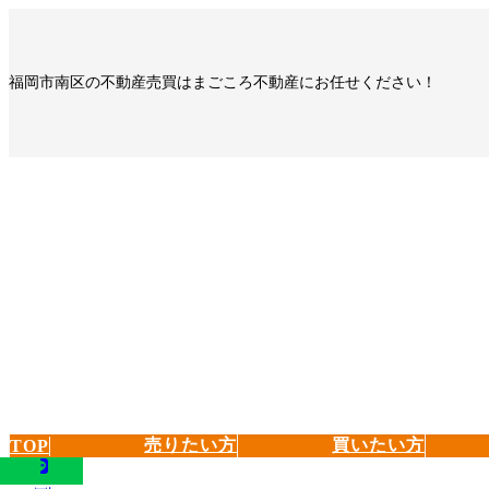
コ
ナ
ン
ビ
テ
ゲ
福岡市南区の不動産売買はまごころ不動産にお任せください！
ン
ー
ツ
シ
へ
ョ
ス
ン
キ
に
ッ
移
プ
動
売りたい方
買いたい方
TOP