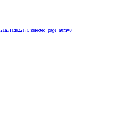
0821a51ade22a76?selected_page_num=0