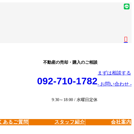
ア
イ
ア
コ
イ
ア
ン
コ
イ
ア
リ
ン
コ
イ
ア
ン
リ
ン
コ
イ
ク
ン
リ
ン
コ
ク
ン
リ
ン
ク
ン
リ
不動産の売却・購入のご相談
ク
ン
まずは相談する
ク
092-710-1782
- お問い合わせ -
9:30～18:00 / 水曜日定休
くあるご質問
スタッフ紹介
会社案内