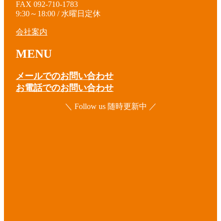
FAX 092-710-1783
9:30～18:00 / 水曜日定休
会社案内
MENU
メールでのお問い合わせ
お電話でのお問い合わせ
＼ Follow us 随時更新中 ／
ア
イ
コ
ア
ン
イ
リ
コ
ア
ン
ン
イ
ク
リ
コ
ア
ン
ン
イ
ク
リ
コ
ア
ン
ン
イ