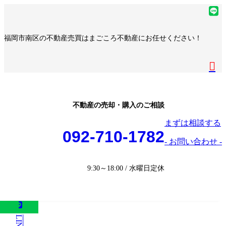
コ
ナ
ア
ン
ビ
イ
ア
テ
ゲ
コ
イ
ア
福岡市南区の不動産売買はまごころ不動産にお任せください！
ン
ー
ン
コ
イ
ア
ツ
シ
リ
ン
コ
イ
へ
ョ
ア
ン
リ
ン
コ
ス
ン
イ
ク
ン
リ
ン
キ
に
コ
ク
ン
リ
ッ
移
ン
ク
ン
プ
動
リ
不動産の売却・購入のご相談
ク
ン
まずは相談する
ク
092-710-1782
- お問い合わせ -
9:30～18:00 / 水曜日定休