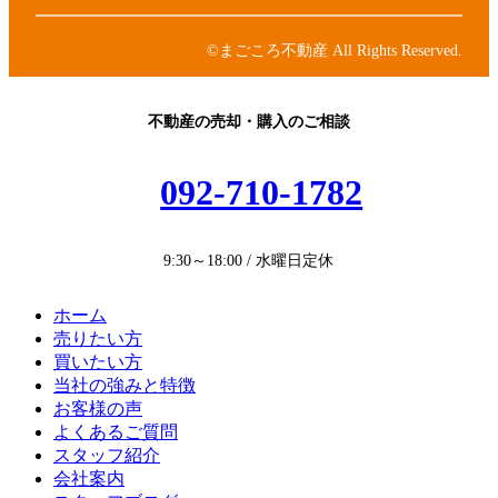
ク
リ
コ
ン
ン
©まごころ不動産 All Rights Reserved.
ク
リ
ン
ク
不動産の売却・購入のご相談
092-710-1782
9:30～18:00 / 水曜日定休
ホーム
売りたい方
買いたい方
当社の強みと特徴
お客様の声
よくあるご質問
スタッフ紹介
会社案内