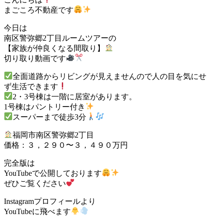
まごころ不動産です
今日は
南区警弥郷2丁目ルームツアーの
【家族が仲良くなる間取り】
切り取り動画です
全面道路からリビングが見えませんので人の目を気にせ
ず生活できます
2・3号棟は一階に居室があります。
1号棟はパントリー付き
スーパーまで徒歩3分
福岡市南区警弥郷2丁目
価格：３，２９０〜３，４９０万円
完全版は
YouTubeで公開しております
ぜひご覧ください
Instagramプロフィールより
YouTubeに飛べます