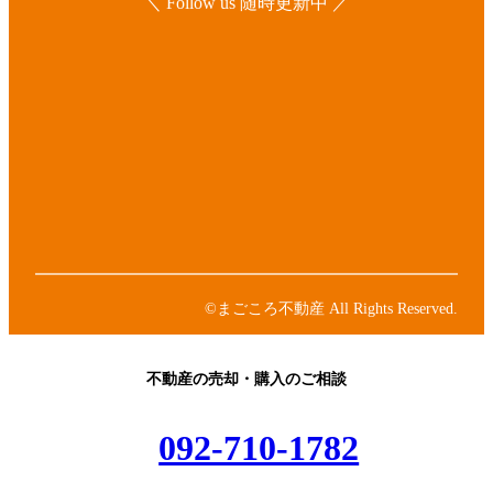
＼ Follow us 随時更新中 ／
ア
イ
コ
ア
ン
イ
リ
コ
ア
ン
ン
イ
ク
リ
コ
ア
ン
ン
イ
ク
リ
コ
ア
ン
ン
イ
ク
リ
コ
ン
ン
©まごころ不動産 All Rights Reserved.
ク
リ
ン
ク
不動産の売却・購入のご相談
092-710-1782