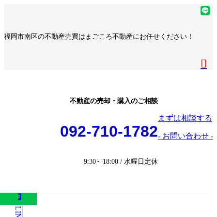
コ
ナ
ア
ン
ビ
イ
ア
テ
ゲ
コ
イ
ア
福岡市南区の不動産売買はまごころ不動産にお任せください！
ン
ー
ン
コ
イ
ア
ツ
シ
リ
ン
コ
イ
へ
ョ
ア
ン
リ
ン
コ
ス
ン
イ
ク
ン
リ
ン
キ
に
コ
ク
ン
リ
ッ
移
ン
ク
ン
プ
動
リ
不動産の売却・購入のご相談
ク
ン
まずは相談する
ク
092-710-1782
- お問い合わせ -
9:30～18:00 / 水曜日定休