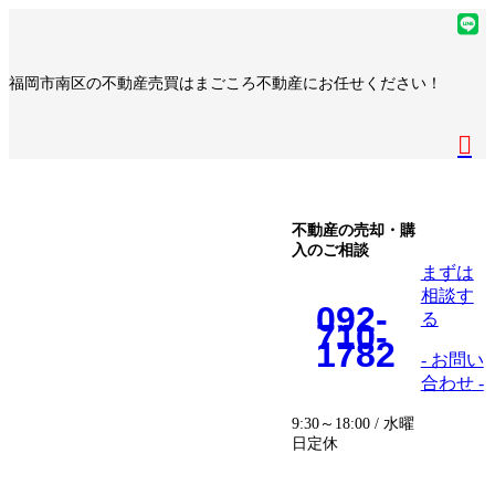
コ
ナ
ア
ン
ビ
イ
ア
テ
ゲ
コ
イ
ア
福岡市南区の不動産売買はまごころ不動産にお任せください！
ン
ー
ン
コ
イ
ア
ツ
シ
リ
ン
コ
イ
へ
ョ
ア
ン
リ
ン
コ
ス
ン
イ
ク
ン
リ
ン
キ
に
コ
ク
ン
リ
ッ
移
ン
ク
ン
プ
動
リ
不動産の売却・購
ク
入のご相談
ン
まずは
ク
相談す
092-
る
710-
1782
- お問い
合わせ -
9:30～18:00 / 水曜
日定休