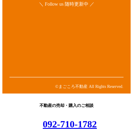
＼ Follow us 随時更新中 ／
ア
イ
コ
ア
ン
イ
リ
コ
ア
ン
ン
イ
ク
リ
コ
ア
ン
ン
イ
ク
リ
コ
ア
ン
ン
イ
ク
リ
コ
ン
ン
©まごころ不動産 All Rights Reserved.
ク
リ
ン
ク
不動産の売却・購入のご相談
092-710-1782