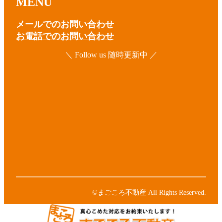
MENU
メールでのお問い合わせ
お電話でのお問い合わせ
＼ Follow us 随時更新中 ／
ア
イ
コ
ア
ン
イ
リ
コ
ア
ン
ン
イ
ク
リ
コ
ア
ン
ン
イ
ク
リ
コ
ア
ン
ン
イ
ク
リ
コ
ン
ン
©まごころ不動産 All Rights Reserved.
ク
リ
ン
ク