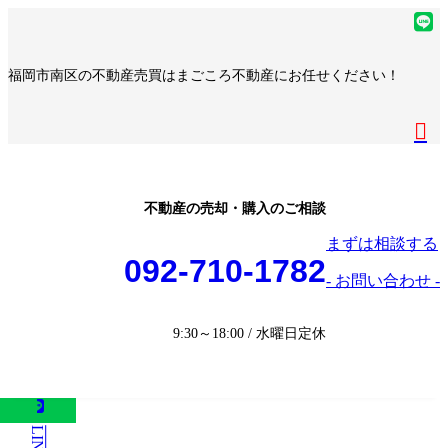
コ
ナ
ア
ン
ビ
イ
ア
テ
ゲ
コ
イ
ア
福岡市南区の不動産売買はまごころ不動産にお任せください！
ン
ー
ン
コ
イ
ア
ツ
シ
リ
ン
コ
イ
へ
ョ
ア
ン
リ
ン
コ
ス
ン
イ
ク
ン
リ
ン
キ
に
コ
ク
ン
リ
ッ
移
ン
ク
ン
プ
動
リ
不動産の売却・購入のご相談
ク
ン
まずは相談する
ク
092-710-1782
- お問い合わせ -
9:30～18:00 / 水曜日定休