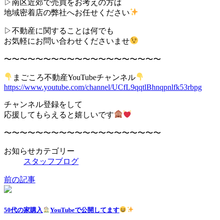
▷南区近郊で売買をお考えの方は
地域密着店の弊社へお任せください
▷不動産に関することは何でも
お気軽にお問い合わせくださいませ
〜〜〜〜〜〜〜〜〜〜〜〜〜〜〜〜〜〜〜〜
まごころ不動産YouTubeチャンネル
https://www.youtube.com/channel/UCfL9qqtlBhnqpnlfk53rbpg
チャンネル登録をして
応援してもらえると嬉しいです
〜〜〜〜〜〜〜〜〜〜〜〜〜〜〜〜〜〜〜〜
お知らせカテゴリー
スタッフブログ
前の記事
50代の家購入
YouTubeで公開してます