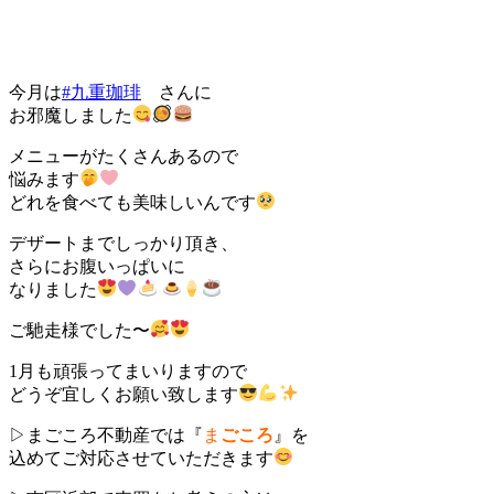
今月は
#九重珈琲
さんに
お邪魔しました
メニューがたくさんあるので
悩みます
どれを食べても美味しいんです
デザートまでしっかり頂き、
さらにお腹いっぱいに
なりました
ご馳走様でした〜
1月も頑張ってまいりますので
どうぞ宜しくお願い致します
▷まごころ不動産では『
ま
ごころ
』を
込めてご対応させていただきます