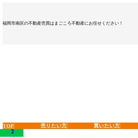
コ
ナ
ン
ビ
テ
ゲ
福岡市南区の不動産売買はまごころ不動産にお任せください！
ン
ー
ツ
シ
へ
ョ
ス
ン
キ
に
ッ
移
プ
動
売りたい方
買いたい方
TOP