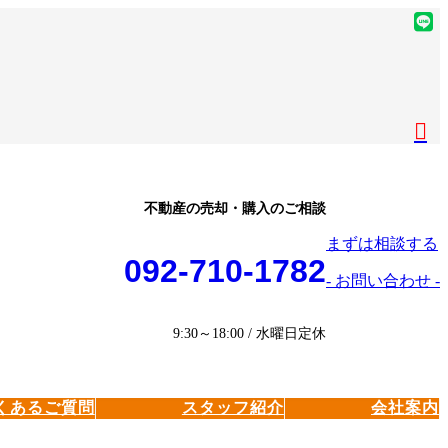
ア
イ
ア
コ
イ
ア
ン
コ
イ
ア
リ
ン
コ
イ
ア
ン
リ
ン
コ
イ
ク
ン
リ
ン
コ
ク
ン
リ
ン
ク
ン
リ
不動産の売却・購入のご相談
ク
ン
まずは相談する
ク
092-710-1782
- お問い合わせ -
9:30～18:00 / 水曜日定休
くあるご質問
スタッフ紹介
会社案内