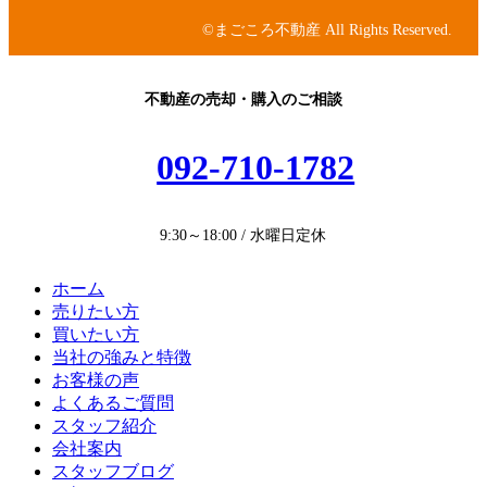
ン
ン
©まごころ不動産 All Rights Reserved.
ク
リ
ン
ク
不動産の売却・購入のご相談
092-710-1782
9:30～18:00 / 水曜日定休
ホーム
売りたい方
買いたい方
当社の強みと特徴
お客様の声
よくあるご質問
スタッフ紹介
会社案内
スタッフブログ