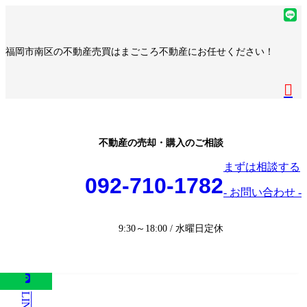
コ
ナ
ア
ン
ビ
イ
ア
テ
ゲ
コ
イ
ア
福岡市南区の不動産売買はまごころ不動産にお任せください！
ン
ー
ン
コ
イ
ア
ツ
シ
リ
ン
コ
イ
へ
ョ
ア
ン
リ
ン
コ
ス
ン
イ
ク
ン
リ
ン
キ
に
コ
ク
ン
リ
ッ
移
ン
ク
ン
プ
動
リ
不動産の売却・購入のご相談
ク
ン
まずは相談する
ク
092-710-1782
- お問い合わせ -
9:30～18:00 / 水曜日定休