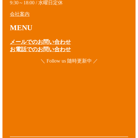
9:30～18:00 / 水曜日定休
会社案内
MENU
メールでのお問い合わせ
お電話でのお問い合わせ
＼ Follow us 随時更新中 ／
ア
イ
コ
ア
ン
イ
リ
コ
ア
ン
ン
イ
ク
リ
コ
ア
ン
ン
イ
ク
リ
コ
ア
ン
ン
イ
ク
リ
コ