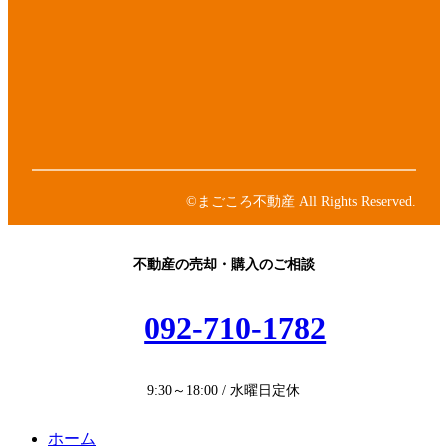
コ
ア
ン
イ
リ
コ
ア
ン
ン
イ
ク
リ
コ
ア
ン
ン
イ
ク
リ
コ
ア
ン
ン
イ
ク
リ
コ
ン
ン
©まごころ不動産 All Rights Reserved.
ク
リ
ン
ク
不動産の売却・購入のご相談
092-710-1782
9:30～18:00 / 水曜日定休
ホーム