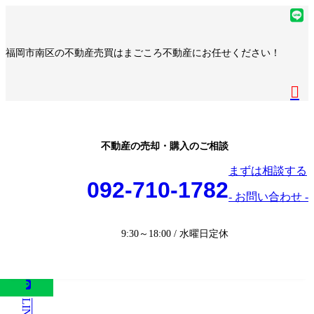
コ
ナ
ア
ン
ビ
イ
ア
テ
ゲ
コ
イ
ア
福岡市南区の不動産売買はまごころ不動産にお任せください！
ン
ー
ン
コ
イ
ア
ツ
シ
リ
ン
コ
イ
へ
ョ
ア
ン
リ
ン
コ
ス
ン
イ
ク
ン
リ
ン
キ
に
コ
ク
ン
リ
ッ
移
ン
ク
ン
プ
動
リ
不動産の売却・購入のご相談
ク
ン
まずは相談する
ク
092-710-1782
- お問い合わせ -
9:30～18:00 / 水曜日定休