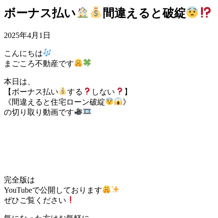
ボーナス払い
間違えると破綻
2025年4月1日
こんにちは
まごころ不動産です
本日は、
【ボーナス払い
する
しない
】
《間違えると住宅ローン破綻
》
の切り取り動画です
完全版は
YouTubeで公開しております
ぜひご覧ください