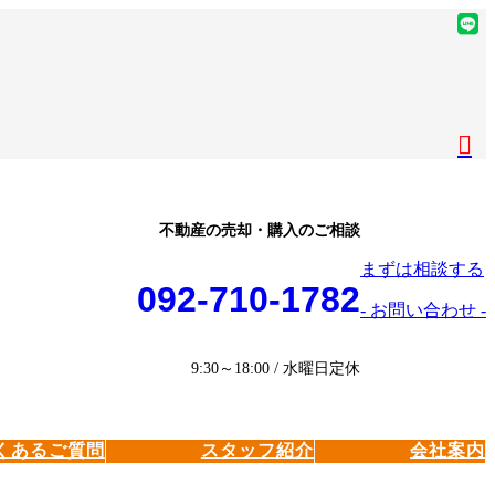
ア
イ
ア
コ
イ
ア
ン
コ
イ
ア
リ
ン
コ
イ
ア
ン
リ
ン
コ
イ
ク
ン
リ
ン
コ
ク
ン
リ
ン
ク
ン
リ
不動産の売却・購入のご相談
ク
ン
まずは相談する
ク
092-710-1782
- お問い合わせ -
9:30～18:00 / 水曜日定休
くあるご質問
スタッフ紹介
会社案内