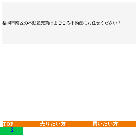
コ
ナ
ン
ビ
テ
ゲ
福岡市南区の不動産売買はまごころ不動産にお任せください！
ン
ー
ツ
シ
へ
ョ
ス
ン
キ
に
ッ
移
プ
動
売りたい方
買いたい方
TOP