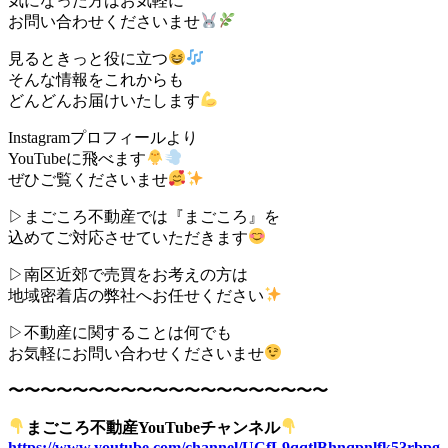
気になった方はお気軽に
お問い合わせくださいませ
見るときっと役に立つ
そんな情報をこれからも
どんどんお届けいたします
Instagramプロフィールより
YouTubeに飛べます
ぜひご覧くださいませ
▷まごころ不動産では『まごころ』を
込めてご対応させていただきます
▷南区近郊で売買をお考えの方は
地域密着店の弊社へお任せください
▷不動産に関することは何でも
お気軽にお問い合わせくださいませ
〜〜〜〜〜〜〜〜〜〜〜〜〜〜〜〜〜〜〜〜
まごころ不動産YouTubeチャンネル
https://www.youtube.com/channel/UCfL9qqtlBhnqpnlfk53rbpg