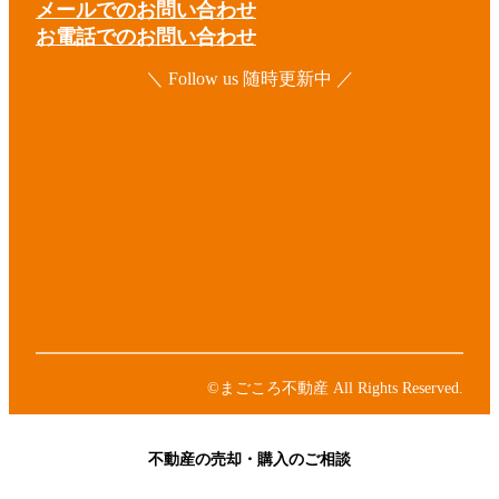
メールでのお問い合わせ
お電話でのお問い合わせ
＼ Follow us 随時更新中 ／
ア
イ
コ
ア
ン
イ
リ
コ
ア
ン
ン
イ
ク
リ
コ
ア
ン
ン
イ
ク
リ
コ
ア
ン
ン
イ
ク
リ
コ
ン
ン
©まごころ不動産 All Rights Reserved.
ク
リ
ン
ク
不動産の売却・購入のご相談