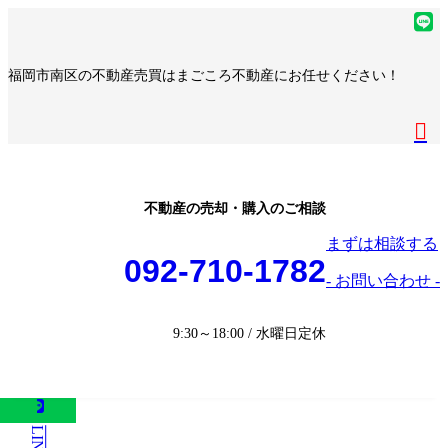
コ
ナ
ア
ン
ビ
イ
ア
テ
ゲ
コ
イ
ア
福岡市南区の不動産売買はまごころ不動産にお任せください！
ン
ー
ン
コ
イ
ア
ツ
シ
リ
ン
コ
イ
へ
ョ
ア
ン
リ
ン
コ
ス
ン
イ
ク
ン
リ
ン
キ
に
コ
ク
ン
リ
ッ
移
ン
ク
ン
プ
動
リ
不動産の売却・購入のご相談
ク
ン
まずは相談する
ク
092-710-1782
- お問い合わせ -
9:30～18:00 / 水曜日定休