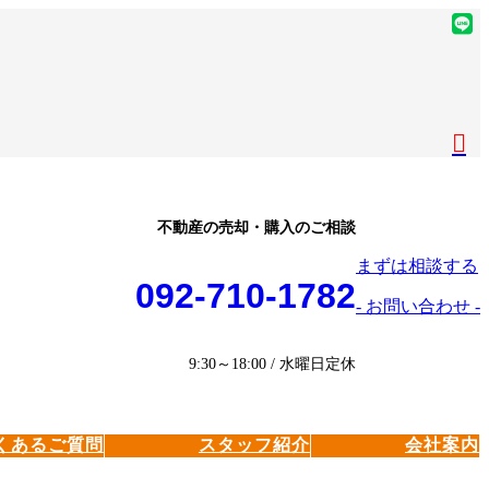
ア
イ
ア
コ
イ
ア
ン
コ
イ
ア
リ
ン
コ
イ
ア
ン
リ
ン
コ
イ
ク
ン
リ
ン
コ
ク
ン
リ
ン
ク
ン
リ
不動産の売却・購入のご相談
ク
ン
まずは相談する
ク
092-710-1782
- お問い合わせ -
9:30～18:00 / 水曜日定休
くあるご質問
スタッフ紹介
会社案内