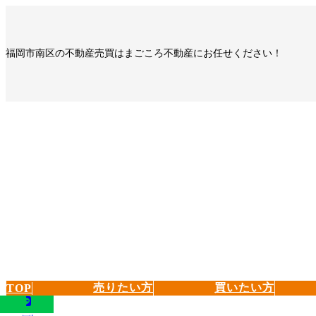
コ
ナ
ン
ビ
テ
ゲ
福岡市南区の不動産売買はまごころ不動産にお任せください！
ン
ー
ツ
シ
へ
ョ
ス
ン
キ
に
ッ
移
プ
動
売りたい方
買いたい方
TOP