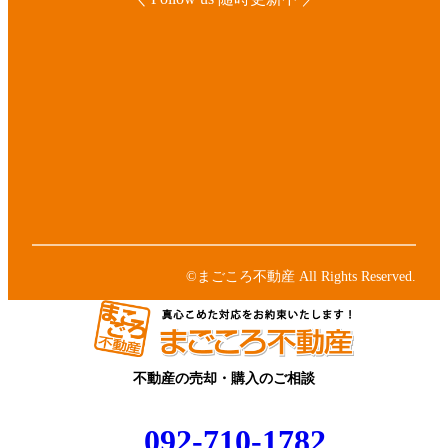
ア
イ
コ
ア
ン
イ
リ
コ
ア
ン
ン
イ
ク
リ
コ
ア
ン
ン
イ
ク
リ
コ
ア
ン
ン
イ
ク
リ
コ
ン
ン
©まごころ不動産 All Rights Reserved.
ク
リ
ン
ク
不動産の売却・購入のご相談
092-710-1782