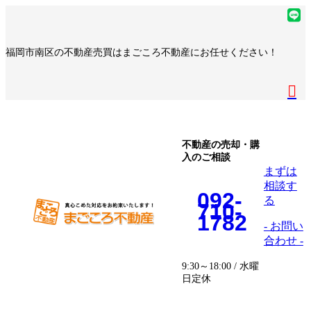
コ
ナ
ア
ン
ビ
イ
ア
テ
ゲ
コ
イ
ア
福岡市南区の不動産売買はまごころ不動産にお任せください！
ン
ー
ン
コ
イ
ア
ツ
シ
リ
ン
コ
イ
へ
ョ
ア
ン
リ
ン
コ
ス
ン
イ
ク
ン
リ
ン
キ
に
コ
ク
ン
リ
ッ
移
ン
ク
ン
プ
動
リ
不動産の売却・購
ク
入のご相談
ン
まずは
ク
相談す
092-
る
710-
1782
- お問い
合わせ -
9:30～18:00 / 水曜
日定休