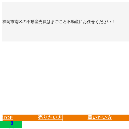
コ
ナ
ン
ビ
テ
ゲ
福岡市南区の不動産売買はまごころ不動産にお任せください！
ン
ー
ツ
シ
へ
ョ
ス
ン
キ
に
ッ
移
プ
動
売りたい方
買いたい方
TOP