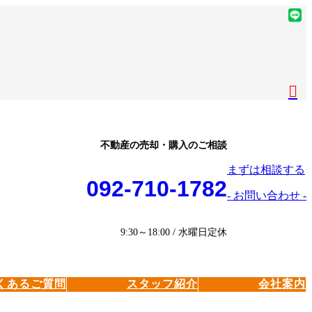
ア
イ
ア
コ
イ
ア
ン
コ
イ
ア
リ
ン
コ
イ
ア
ン
リ
ン
コ
イ
ク
ン
リ
ン
コ
ク
ン
リ
ン
ク
ン
リ
不動産の売却・購入のご相談
ク
ン
まずは相談する
ク
092-710-1782
- お問い合わせ -
9:30～18:00 / 水曜日定休
くあるご質問
スタッフ紹介
会社案内