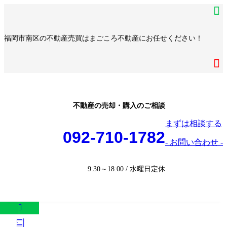
コ
ナ
ア
ン
ビ
イ
ア
テ
ゲ
コ
イ
ア
福岡市南区の不動産売買はまごころ不動産にお任せください！
ン
ー
ン
コ
イ
ア
ツ
シ
リ
ン
コ
イ
へ
ョ
ア
ン
リ
ン
コ
ス
ン
イ
ク
ン
リ
ン
キ
に
コ
ク
ン
リ
ッ
移
ン
ク
ン
プ
動
リ
不動産の売却・購入のご相談
ク
ン
まずは相談する
ク
092-710-1782
- お問い合わせ -
9:30～18:00 / 水曜日定休