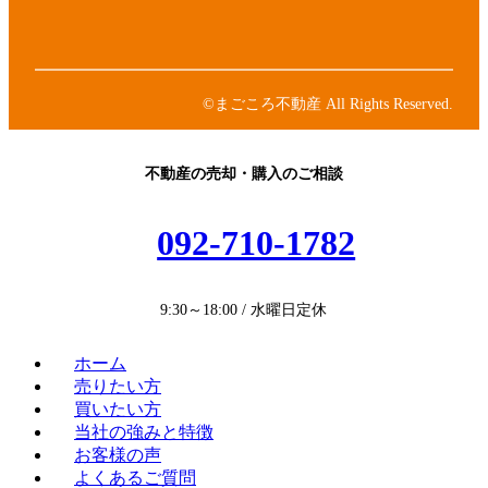
ン
ン
イ
ク
リ
コ
ア
ン
ン
イ
ク
リ
コ
ン
ン
©まごころ不動産 All Rights Reserved.
ク
リ
ン
ク
不動産の売却・購入のご相談
092-710-1782
9:30～18:00 / 水曜日定休
ホーム
売りたい方
買いたい方
当社の強みと特徴
お客様の声
よくあるご質問