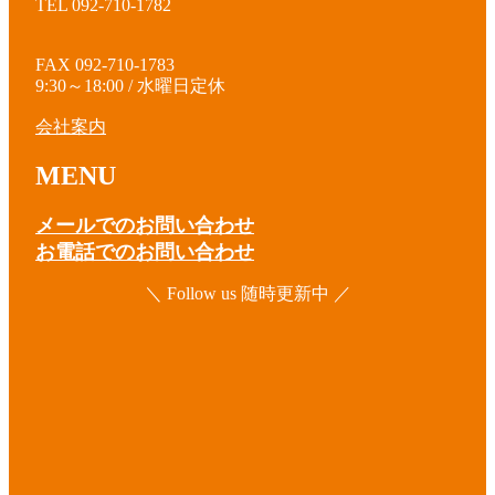
TEL 092-710-1782
FAX 092-710-1783
9:30～18:00 / 水曜日定休
会社案内
MENU
メールでのお問い合わせ
お電話でのお問い合わせ
＼ Follow us 随時更新中 ／
ア
イ
コ
ア
ン
イ
リ
コ
ア
ン
ン
イ
ク
リ
コ
ア