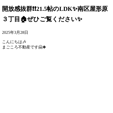
開放感抜群❗❗21.5帖のLDK✨南区屋形原
３丁目🏠ぜひご覧ください✨
2025年3月28日
こんにちは🎶
まごころ不動産です🤗🍀