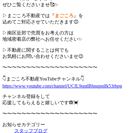
ぜひご覧くださいませ🥰✨
▷まごころ不動産では『
まごころ
』を
込めてご対応させていただきます😊
▷南区近郊で売買をお考えの方は
地域密着店の弊社へお任せください✨
▷不動産に関することは何でも
お気軽にお問い合わせくださいませ😉
〜〜〜〜〜〜〜〜〜〜〜〜〜〜〜〜〜〜〜〜
👇まごころ不動産YouTubeチャンネル👇
https://www.youtube.com/channel/UCfL9qqtlBhnqpnlfk53rbpg
チャンネル登録をして
応援してもらえると嬉しいです🙈💓
〜〜〜〜〜〜〜〜〜〜〜〜〜〜〜〜〜〜〜〜
お知らせカテゴリー
スタッフブログ