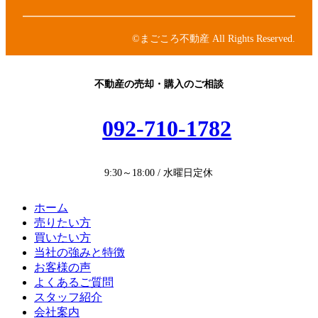
ン
ン
イ
ク
リ
コ
ン
ン
©まごころ不動産 All Rights Reserved.
ク
リ
ン
ク
不動産の売却・購入のご相談
092-710-1782
9:30～18:00 / 水曜日定休
ホーム
売りたい方
買いたい方
当社の強みと特徴
お客様の声
よくあるご質問
スタッフ紹介
会社案内