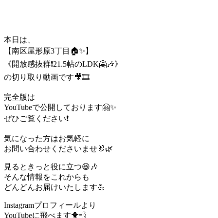
本日は、
【南区屋形原3丁目🏠✨】
《開放感抜群❗️21.5帖のLDK🤗🎶》
の切り取り動画です🎥🎞️
完全版は
YouTubeで公開しております🤗✨
ぜひご覧ください❗️
気になった方はお気軽に
お問い合わせくださいませ🐰🌿
見るときっと役に立つ😆🎶
そんな情報をこれからも
どんどんお届けいたします💪
Instagramプロフィールより
YouTubeに飛べます🐥💨