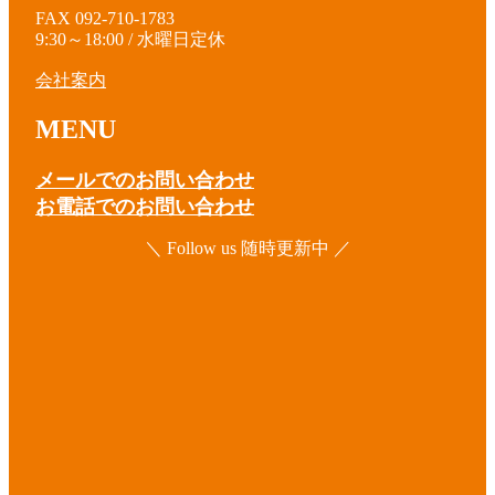
FAX 092-710-1783
9:30～18:00 / 水曜日定休
会社案内
MENU
メールでのお問い合わせ
お電話でのお問い合わせ
＼ Follow us 随時更新中 ／
ア
イ
コ
ア
ン
イ
リ
コ
ア
ン
ン
イ
ク
リ
コ
ア
ン
ン
イ
ク
リ
コ
ア