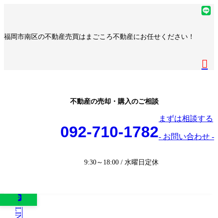
コ
ナ
ア
ン
ビ
イ
ア
テ
ゲ
コ
イ
ア
福岡市南区の不動産売買はまごころ不動産にお任せください！
ン
ー
ン
コ
イ
ア
ツ
シ
リ
ン
コ
イ
へ
ョ
ア
ン
リ
ン
コ
ス
ン
イ
ク
ン
リ
ン
キ
に
コ
ク
ン
リ
ッ
移
ン
ク
ン
プ
動
リ
不動産の売却・購入のご相談
ク
ン
まずは相談する
ク
092-710-1782
- お問い合わせ -
9:30～18:00 / 水曜日定休