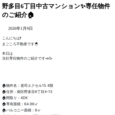
野多目6丁目中古マンション✨専任物件
のご紹介🏠
2026年1月9日
こんにちは❗️
まごころ不動産です🐣
本日は
当社専任物件のご紹介です📣🥳
🏠物件名：老司エクセル15 4階
🏠住所：南区野多目6丁目4-13
🏠間取り：4DK
🏠専有面積：64.96㎡
🏠バルコニー面積：6㎡