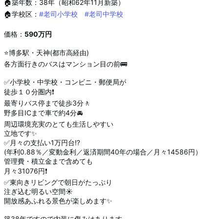
🏠️築年数：38年（昭和62年11月新築）
🏠学校区：
#老司小学校
#老司中学校
価格：
590万円
⭐️博多駅・天神(都市高経由)
各方面行きのバスはマンション目の前🚌
✅小学校・中学校・コンビニ・郵便局が
徒歩１０分圏内❗️
最寄りバス停まで徒歩3分🚶
野多目ICまで車で約4分🚘
周辺環境充実のとても生活しやすい
立地です✨
✅月々の支払い1万円台⁉️
(年利0.88％／変動金利／返済期間40年の場合／月々14586円）
管理費・積立金まで含めても
月々31076円❗️
✅東向きリビングで朝日がたっぷり
注ぎ込む明るい空間☀️
開放感あふれる景色が楽しめます✨
築38年ですので内装に傷みはあります。