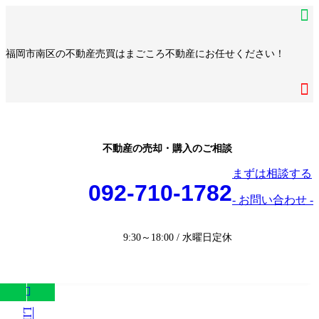
コ
ナ
ア
ン
ビ
イ
ア
テ
ゲ
コ
イ
ア
福岡市南区の不動産売買はまごころ不動産にお任せください！
ン
ー
ン
コ
イ
ア
ツ
シ
リ
ン
コ
イ
へ
ョ
ア
ン
リ
ン
コ
ス
ン
イ
ク
ン
リ
ン
キ
に
コ
ク
ン
リ
ッ
移
ン
ク
ン
プ
動
リ
不動産の売却・購入のご相談
ク
ン
まずは相談する
ク
092-710-1782
- お問い合わせ -
9:30～18:00 / 水曜日定休