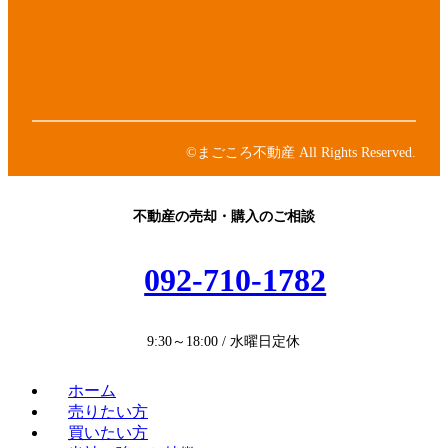
ン
ン
イ
ク
リ
コ
ア
ン
ン
イ
ク
リ
コ
ア
ン
ン
イ
ク
リ
コ
ン
ン
©まごころ不動産 All Rights Reserved.
ク
リ
ン
ク
不動産の売却・購入のご相談
092-710-1782
9:30～18:00 / 水曜日定休
ホーム
売りたい方
買いたい方