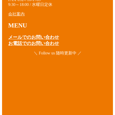
9:30～18:00 / 水曜日定休
会社案内
MENU
メールでのお問い合わせ
お電話でのお問い合わせ
＼ Follow us 随時更新中 ／
ア
イ
コ
ア
ン
イ
リ
コ
ア
ン
ン
イ
ク
リ
コ
ア
ン
ン
イ
ク
リ
コ
ア
ン
ン
イ