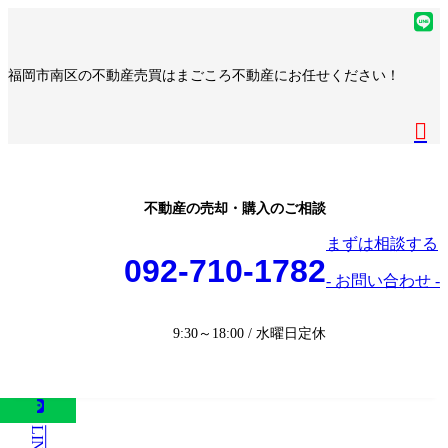
コ
ナ
ア
ン
ビ
イ
ア
テ
ゲ
コ
イ
ア
福岡市南区の不動産売買はまごころ不動産にお任せください！
ン
ー
ン
コ
イ
ア
ツ
シ
リ
ン
コ
イ
へ
ョ
ア
ン
リ
ン
コ
ス
ン
イ
ク
ン
リ
ン
キ
に
コ
ク
ン
リ
ッ
移
ン
ク
ン
プ
動
リ
不動産の売却・購入のご相談
ク
ン
まずは相談する
ク
092-710-1782
- お問い合わせ -
9:30～18:00 / 水曜日定休