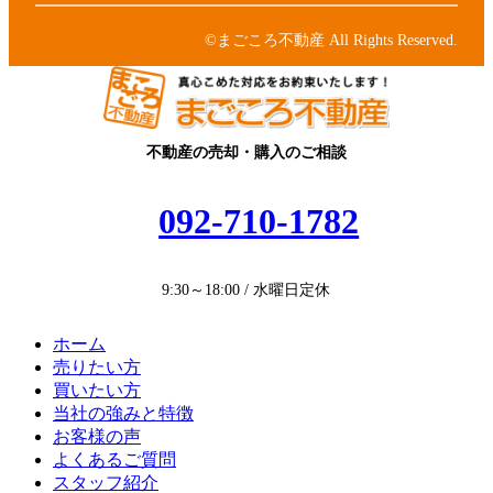
ク
リ
コ
ン
ン
©まごころ不動産 All Rights Reserved.
ク
リ
ン
ク
不動産の売却・購入のご相談
092-710-1782
9:30～18:00 / 水曜日定休
ホーム
売りたい方
買いたい方
当社の強みと特徴
お客様の声
よくあるご質問
スタッフ紹介