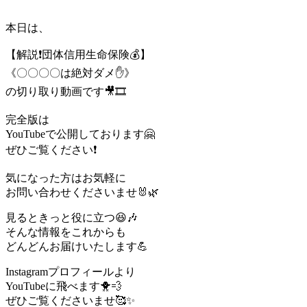
本日は、
【解説❗️団体信用生命保険💰】
《〇〇〇〇は絶対ダメ✋》
の切り取り動画です🎥🎞️
完全版は
YouTubeで公開しております🤗
ぜひご覧ください❗️
気になった方はお気軽に
お問い合わせくださいませ🐰🌿
見るときっと役に立つ😆🎶
そんな情報をこれからも
どんどんお届けいたします💪
Instagramプロフィールより
YouTubeに飛べます🐥💨
ぜひご覧くださいませ🥰✨