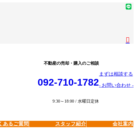
ア
イ
ア
コ
イ
ア
ン
コ
イ
ア
リ
ン
コ
イ
ア
ン
リ
ン
コ
イ
ク
ン
リ
ン
コ
ク
ン
リ
ン
ク
ン
リ
不動産の売却・購入のご相談
ク
ン
まずは相談する
ク
092-710-1782
- お問い合わせ -
9:30～18:00 / 水曜日定休
くあるご質問
スタッフ紹介
会社案内