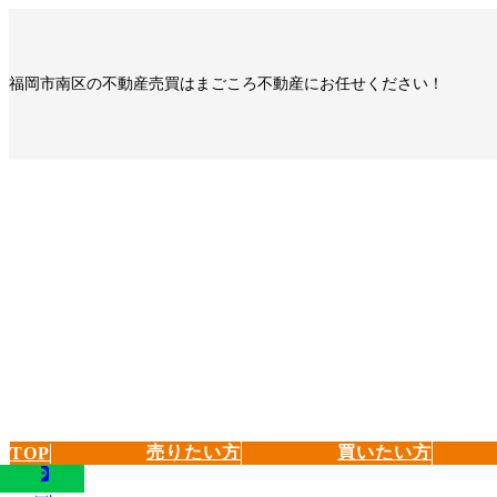
コ
ナ
ン
ビ
テ
ゲ
福岡市南区の不動産売買はまごころ不動産にお任せください！
ン
ー
ツ
シ
へ
ョ
ス
ン
キ
に
ッ
移
プ
動
売りたい方
買いたい方
TOP