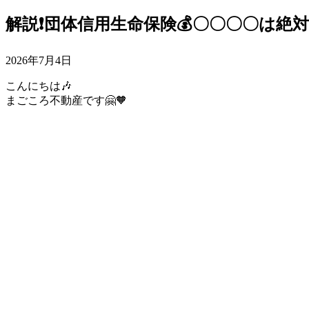
解説❗️団体信用生命保険💰〇〇〇〇は
2026年7月4日
こんにちは🎶
まごころ不動産です🤗🧡