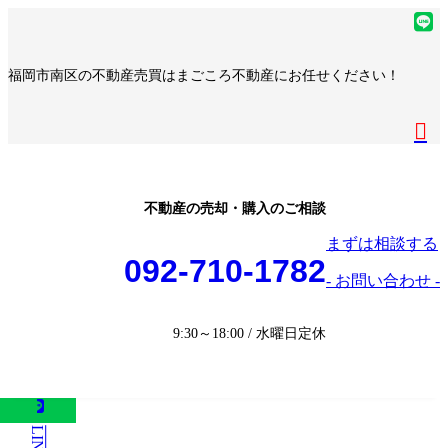
コ
ナ
ア
ン
ビ
イ
ア
テ
ゲ
コ
イ
ア
福岡市南区の不動産売買はまごころ不動産にお任せください！
ン
ー
ン
コ
イ
ア
ツ
シ
リ
ン
コ
イ
へ
ョ
ア
ン
リ
ン
コ
ス
ン
イ
ク
ン
リ
ン
キ
に
コ
ク
ン
リ
ッ
移
ン
ク
ン
プ
動
リ
不動産の売却・購入のご相談
ク
ン
まずは相談する
ク
092-710-1782
- お問い合わせ -
9:30～18:00 / 水曜日定休