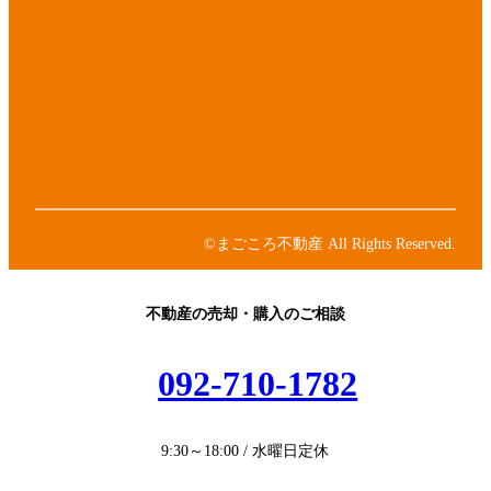
イ
コ
ア
ン
イ
リ
コ
ア
ン
ン
イ
ク
リ
コ
ア
ン
ン
イ
ク
リ
コ
ア
ン
ン
イ
ク
リ
コ
ン
ン
©まごころ不動産 All Rights Reserved.
ク
リ
ン
ク
不動産の売却・購入のご相談
092-710-1782
9:30～18:00 / 水曜日定休