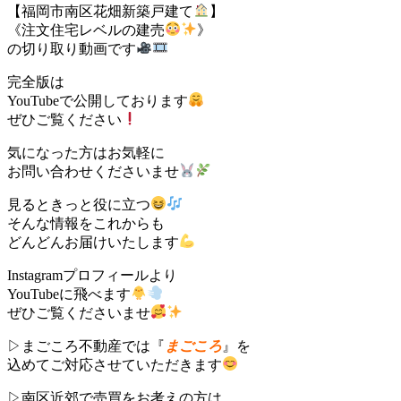
【福岡市南区花畑新築戸建て
】
《注文住宅レベルの建売
》
の切り取り動画です
完全版は
YouTubeで公開しております
ぜひご覧ください
気になった方はお気軽に
お問い合わせくださいませ
見るときっと役に立つ
そんな情報をこれからも
どんどんお届けいたします
Instagramプロフィールより
YouTubeに飛べます
ぜひご覧くださいませ
▷まごころ不動産では『
まごころ
』を
込めてご対応させていただきます
▷南区近郊で売買をお考えの方は