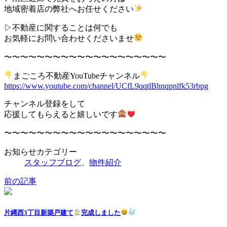
地域密着店の弊社へお任せください
▷不動産に関することは何でも
お気軽にお問い合わせくださいませ
〜〜〜〜〜〜〜〜〜〜〜〜〜〜〜〜〜〜〜〜
まごころ不動産YouTubeチャンネル
https://www.youtube.com/channel/UCfL9qqtlBhnqpnlfk53rbpg
チャンネル登録をして
応援してもらえると嬉しいです
〜〜〜〜〜〜〜〜〜〜〜〜〜〜〜〜〜〜〜〜
お知らせカテゴリー
スタッフブログ
、
物件紹介
前の記事
片縄西3丁目新築戸建て
完成しました