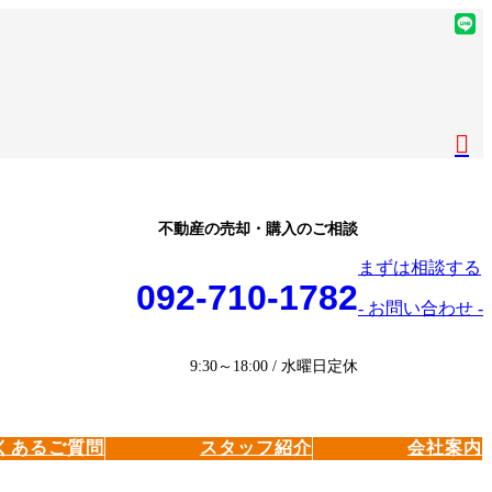
ア
イ
ア
コ
イ
ア
ン
コ
イ
ア
リ
ン
コ
イ
ア
ン
リ
ン
コ
イ
ク
ン
リ
ン
コ
ク
ン
リ
ン
ク
ン
リ
不動産の売却・購入のご相談
ク
ン
まずは相談する
ク
092-710-1782
- お問い合わせ -
9:30～18:00 / 水曜日定休
くあるご質問
スタッフ紹介
会社案内