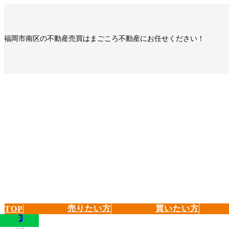
コ
ナ
ン
ビ
テ
ゲ
福岡市南区の不動産売買はまごころ不動産にお任せください！
ン
ー
ツ
シ
へ
ョ
ス
ン
キ
に
ッ
移
プ
動
売りたい方
買いたい方
TOP