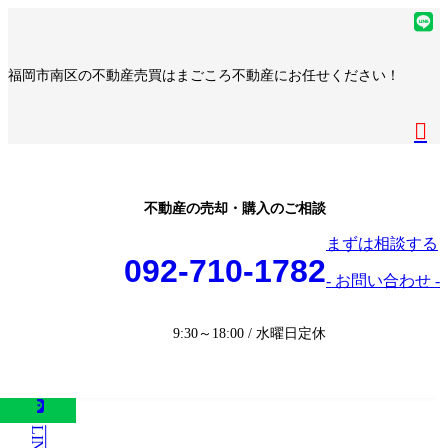
コ
ナ
ア
ン
ビ
イ
ア
テ
ゲ
コ
イ
ア
福岡市南区の不動産売買はまごころ不動産にお任せください！
ン
ー
ン
コ
イ
ア
ツ
シ
リ
ン
コ
イ
へ
ョ
ア
ン
リ
ン
コ
ス
ン
イ
ク
ン
リ
ン
キ
に
コ
ク
ン
リ
ッ
移
ン
ク
ン
プ
動
リ
不動産の売却・購入のご相談
ク
ン
まずは相談する
ク
092-710-1782
- お問い合わせ -
9:30～18:00 / 水曜日定休