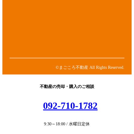
イ
コ
ア
ン
イ
リ
コ
ア
ン
ン
イ
ク
リ
コ
ア
ン
ン
イ
ク
リ
コ
ア
ン
ン
イ
ク
リ
コ
ン
ン
©まごころ不動産 All Rights Reserved.
ク
リ
ン
ク
不動産の売却・購入のご相談
092-710-1782
9:30～18:00 / 水曜日定休