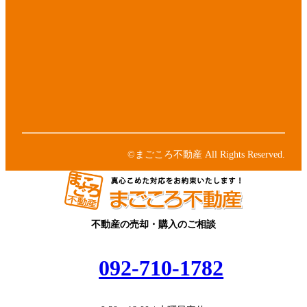
イ
コ
ア
ン
イ
リ
コ
ア
ン
ン
イ
ク
リ
コ
ア
ン
ン
イ
ク
リ
コ
ア
ン
ン
イ
ク
リ
コ
ン
ン
©まごころ不動産 All Rights Reserved.
ク
リ
ン
ク
不動産の売却・購入のご相談
092-710-1782