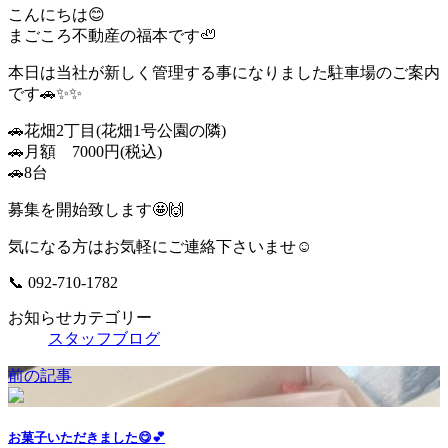
こんにちは😊
まごころ不動産の福本です🦥
本日は当社が新しく管理する事になりました駐車場のご案内
です🚗✨✨
🚗花畑2丁目(花畑1号公園の隣)
🚗月額 7000円(税込)
🚗8台
募集を開始致します🤩🙌
気になる方はお気軽にご連絡下さいませ☺️
📞 092-710-1782
お知らせカテゴリー
スタッフブログ
前の記事
お菓子いただきました😋💕