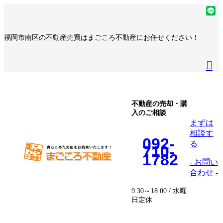
コ
ナ
ア
ン
ビ
イ
ア
テ
ゲ
コ
イ
ア
福岡市南区の不動産売買はまごころ不動産にお任せください！
ン
ー
ン
コ
イ
ア
ツ
シ
リ
ン
コ
イ
へ
ョ
ア
ン
リ
ン
コ
ス
ン
イ
ク
ン
リ
ン
キ
に
コ
ク
ン
リ
ッ
移
ン
ク
ン
プ
動
リ
不動産の売却・購
ク
入のご相談
ン
まずは
ク
相談す
092-
る
710-
1782
- お問い
合わせ -
9:30～18:00 / 水曜
日定休