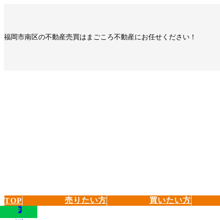
コ
ナ
ン
ビ
テ
ゲ
福岡市南区の不動産売買はまごころ不動産にお任せください！
ン
ー
ツ
シ
へ
ョ
ス
ン
キ
に
ッ
移
プ
動
売りたい方
買いたい方
TOP