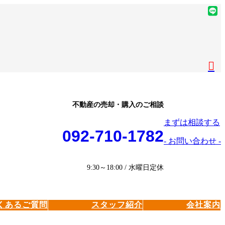
ア
イ
ア
コ
イ
ア
ン
コ
イ
ア
リ
ン
コ
イ
ア
ン
リ
ン
コ
イ
ク
ン
リ
ン
コ
ク
ン
リ
ン
ク
ン
リ
不動産の売却・購入のご相談
ク
ン
まずは相談する
ク
092-710-1782
- お問い合わせ -
9:30～18:00 / 水曜日定休
くあるご質問
スタッフ紹介
会社案内