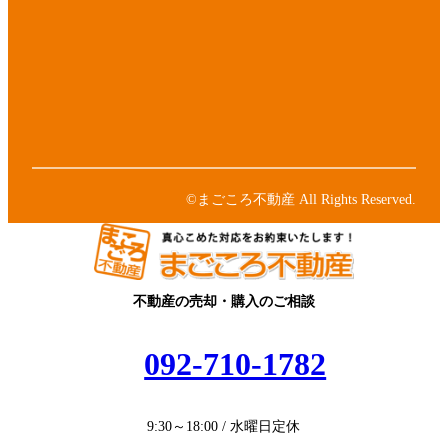
ン
イ
リ
コ
ア
ン
ン
イ
ク
リ
コ
ア
ン
ン
イ
ク
リ
コ
ア
ン
ン
イ
ク
リ
コ
ン
ン
©まごころ不動産 All Rights Reserved.
ク
リ
ン
ク
不動産の売却・購入のご相談
092-710-1782
9:30～18:00 / 水曜日定休