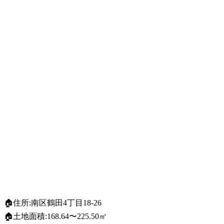
🏠住所:南区鶴田4丁目18-26
🏠土地面積:168.64〜225.50㎡