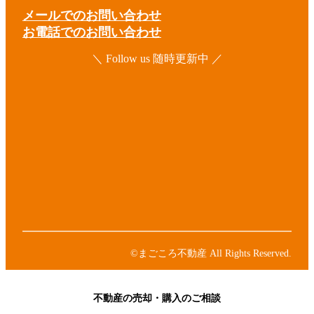
メールでのお問い合わせ
お電話でのお問い合わせ
＼ Follow us 随時更新中 ／
ア
イ
コ
ア
ン
イ
リ
コ
ア
ン
ン
イ
ク
リ
コ
ア
ン
ン
イ
ク
リ
コ
ア
ン
ン
イ
ク
リ
コ
ン
ン
©まごころ不動産 All Rights Reserved.
ク
リ
ン
ク
不動産の売却・購入のご相談