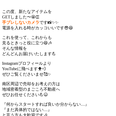
この度、新たなアイテムを
GETしました〜🤩👏
手ブレしないカメラ
です📸✨✨
電源を入れる時がカッコいいです😎😆
これを使って、これからも
見るときっと役に立つ😆🎶
そんな情報を
どんどんお届けいたします💪
Instagramプロフィールより
YouTubeに飛べます🐥💨
ぜひご覧くださいませ🥰✨
南区周辺で売却をお考えの方は
地域密着型のまごころ不動産へ
ぜひお任せください💪😆
『何からスタートすれば良いか分からない…』
『まだ具体的ではない…』
と言う方も大歓迎です🎶