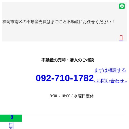
コ
ナ
ア
ン
ビ
イ
ア
テ
ゲ
コ
イ
ア
福岡市南区の不動産売買はまごころ不動産にお任せください！
ン
ー
ン
コ
イ
ア
ツ
シ
リ
ン
コ
イ
へ
ョ
ア
ン
リ
ン
コ
ス
ン
イ
ク
ン
リ
ン
キ
に
コ
ク
ン
リ
ッ
移
ン
ク
ン
プ
動
リ
不動産の売却・購入のご相談
ク
ン
まずは相談する
ク
092-710-1782
- お問い合わせ -
9:30～18:00 / 水曜日定休