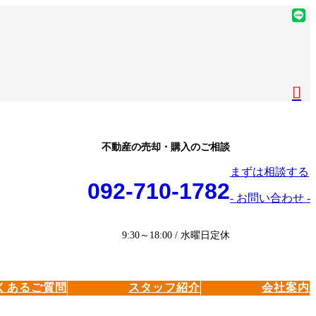
ア
イ
ア
コ
イ
ア
ン
コ
イ
ア
リ
ン
コ
イ
ア
ン
リ
ン
コ
イ
ク
ン
リ
ン
コ
ク
ン
リ
ン
ク
ン
リ
不動産の売却・購入のご相談
ク
ン
まずは相談する
ク
092-710-1782
- お問い合わせ -
9:30～18:00 / 水曜日定休
くあるご質問
スタッフ紹介
会社案内