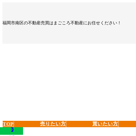
コ
ナ
ン
ビ
テ
ゲ
福岡市南区の不動産売買はまごころ不動産にお任せください！
ン
ー
ツ
シ
へ
ョ
ス
ン
キ
に
ッ
移
プ
動
売りたい方
買いたい方
TOP