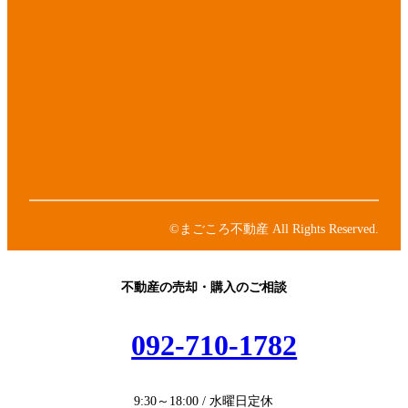
ア
イ
コ
ア
ン
イ
リ
コ
ア
ン
ン
イ
ク
リ
コ
ア
ン
ン
イ
ク
リ
コ
ア
ン
ン
イ
ク
リ
コ
ン
ン
©まごころ不動産 All Rights Reserved.
ク
リ
ン
ク
不動産の売却・購入のご相談
092-710-1782
9:30～18:00 / 水曜日定休