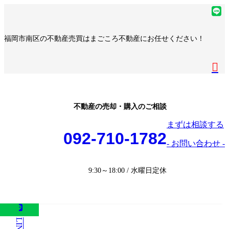
コ
ナ
ア
ン
ビ
イ
ア
テ
ゲ
コ
イ
ア
福岡市南区の不動産売買はまごころ不動産にお任せください！
ン
ー
ン
コ
イ
ア
ツ
シ
リ
ン
コ
イ
へ
ョ
ア
ン
リ
ン
コ
ス
ン
イ
ク
ン
リ
ン
キ
に
コ
ク
ン
リ
ッ
移
ン
ク
ン
プ
動
リ
不動産の売却・購入のご相談
ク
ン
まずは相談する
ク
092-710-1782
- お問い合わせ -
9:30～18:00 / 水曜日定休