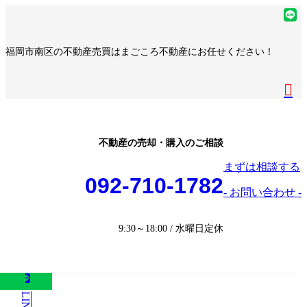
コ
ナ
ア
ン
ビ
イ
ア
テ
ゲ
コ
イ
ア
福岡市南区の不動産売買はまごころ不動産にお任せください！
ン
ー
ン
コ
イ
ア
ツ
シ
リ
ン
コ
イ
へ
ョ
ア
ン
リ
ン
コ
ス
ン
イ
ク
ン
リ
ン
キ
に
コ
ク
ン
リ
ッ
移
ン
ク
ン
プ
動
リ
不動産の売却・購入のご相談
ク
ン
まずは相談する
ク
092-710-1782
- お問い合わせ -
9:30～18:00 / 水曜日定休