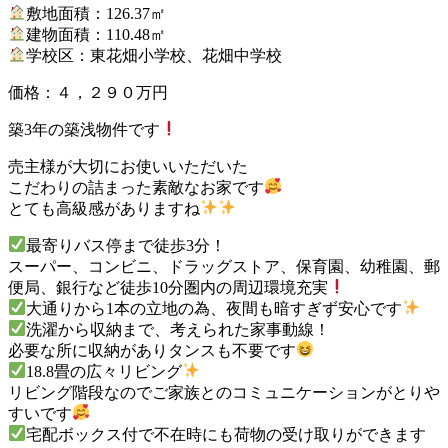
敷地面積：126.37㎡
建物面積：110.48㎡
学校区：東花畑小学校、花畑中学校
価格：４，２９０万円
築3年の築浅物件です
売主様が大切にお使いいただいた
こだわりの詰まった素敵なお家です
とても高級感がありますね
最寄りバス停まで徒歩3分！
スーパー、コンビニ、ドラッグストア、保育園、幼稚園、郵
便局、銀行など徒歩10分圏内の周辺環境充実
大通りから1本の立地の為、夜間も暗すぎず安心です
洗濯から収納まで、考えられた家事動線！
必要な所に収納がありタンスも不要です
18.8畳の広々リビング
リビング階段なのでご家族とのコミュニケーションがとりや
すいです
宅配ボックス付で不在時にも荷物の受け取りができます