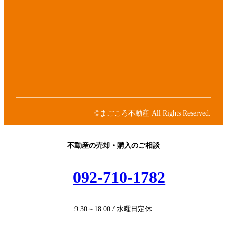
イ
コ
ア
ン
イ
リ
コ
ア
ン
ン
イ
ク
リ
コ
ア
ン
ン
イ
ク
リ
コ
ア
ン
ン
イ
ク
リ
コ
ン
ン
©まごころ不動産 All Rights Reserved.
ク
リ
ン
ク
不動産の売却・購入のご相談
092-710-1782
9:30～18:00 / 水曜日定休