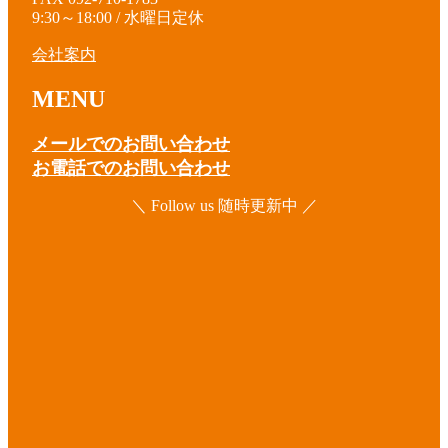
9:30～18:00 / 水曜日定休
会社案内
MENU
メールでのお問い合わせ
お電話でのお問い合わせ
＼ Follow us 随時更新中 ／
ア
イ
コ
ア
ン
イ
リ
コ
ア
ン
ン
イ
ク
リ
コ
ア
ン
ン
イ
ク
リ
コ
ア
ン
ン
イ