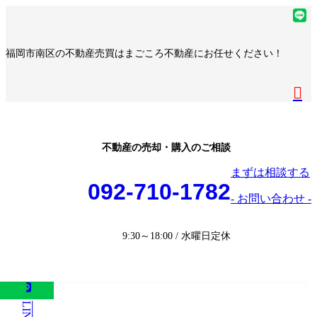
コ
ナ
ア
ン
ビ
イ
ア
テ
ゲ
コ
イ
ア
福岡市南区の不動産売買はまごころ不動産にお任せください！
ン
ー
ン
コ
イ
ア
ツ
シ
リ
ン
コ
イ
へ
ョ
ア
ン
リ
ン
コ
ス
ン
イ
ク
ン
リ
ン
キ
に
コ
ク
ン
リ
ッ
移
ン
ク
ン
プ
動
リ
不動産の売却・購入のご相談
ク
ン
まずは相談する
ク
092-710-1782
- お問い合わせ -
9:30～18:00 / 水曜日定休