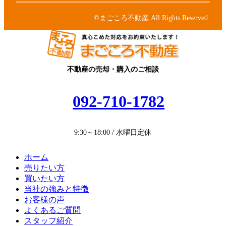
ク
リ
コ
ン
ン
©まごころ不動産 All Rights Reserved.
ク
リ
ン
ク
不動産の売却・購入のご相談
092-710-1782
9:30～18:00 / 水曜日定休
ホーム
売りたい方
買いたい方
当社の強みと特徴
お客様の声
よくあるご質問
スタッフ紹介