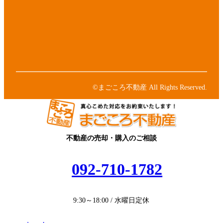
リ
コ
ア
ン
ン
イ
ク
リ
コ
ア
ン
ン
イ
ク
リ
コ
ア
ン
ン
イ
ク
リ
コ
ン
ン
©まごころ不動産 All Rights Reserved.
ク
リ
ン
ク
不動産の売却・購入のご相談
092-710-1782
9:30～18:00 / 水曜日定休