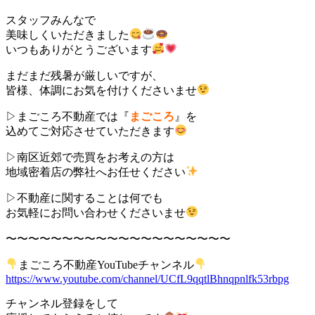
スタッフみんなで
美味しくいただきました
いつもありがとうございます
まだまだ残暑が厳しいですが、
皆様、体調にお気を付けくださいませ
▷まごころ不動産では『
まごころ
』を
込めてご対応させていただきます
▷南区近郊で売買をお考えの方は
地域密着店の弊社へお任せください
▷不動産に関することは何でも
お気軽にお問い合わせくださいませ
〜〜〜〜〜〜〜〜〜〜〜〜〜〜〜〜〜〜〜〜
まごころ不動産YouTubeチャンネル
https://www.youtube.com/channel/UCfL9qqtlBhnqpnlfk53rbpg
チャンネル登録をして