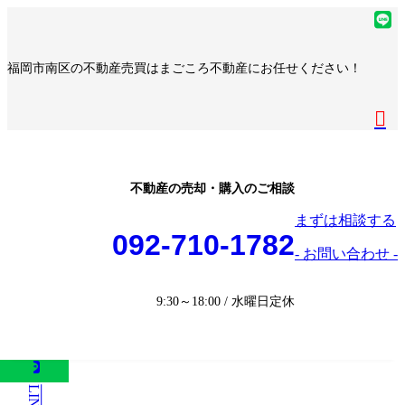
コ
ナ
ア
ン
ビ
イ
ア
テ
ゲ
コ
イ
ア
福岡市南区の不動産売買はまごころ不動産にお任せください！
ン
ー
ン
コ
イ
ア
ツ
シ
リ
ン
コ
イ
へ
ョ
ア
ン
リ
ン
コ
ス
ン
イ
ク
ン
リ
ン
キ
に
コ
ク
ン
リ
ッ
移
ン
ク
ン
プ
動
リ
不動産の売却・購入のご相談
ク
ン
まずは相談する
ク
092-710-1782
- お問い合わせ -
9:30～18:00 / 水曜日定休