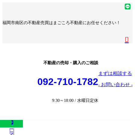
コ
ナ
ア
ン
ビ
イ
ア
テ
ゲ
コ
イ
ア
福岡市南区の不動産売買はまごころ不動産にお任せください！
ン
ー
ン
コ
イ
ア
ツ
シ
リ
ン
コ
イ
へ
ョ
ア
ン
リ
ン
コ
ス
ン
イ
ク
ン
リ
ン
キ
に
コ
ク
ン
リ
ッ
移
ン
ク
ン
プ
動
リ
不動産の売却・購入のご相談
ク
ン
まずは相談する
ク
092-710-1782
- お問い合わせ -
9:30～18:00 / 水曜日定休