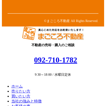
ク
リ
コ
ア
ン
ン
イ
ク
リ
コ
ン
ン
©まごころ不動産 All Rights Reserved.
ク
リ
ン
ク
不動産の売却・購入のご相談
092-710-1782
9:30～18:00 / 水曜日定休
ホーム
売りたい方
買いたい方
当社の強みと特徴