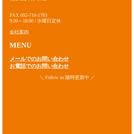
FAX 092-710-1783
9:30～18:00 / 水曜日定休
会社案内
MENU
メールでのお問い合わせ
お電話でのお問い合わせ
＼ Follow us 随時更新中 ／
ア
イ
コ
ア
ン
イ
リ
コ
ア
ン
ン
イ
ク
リ
コ
ア
ン
ン
イ