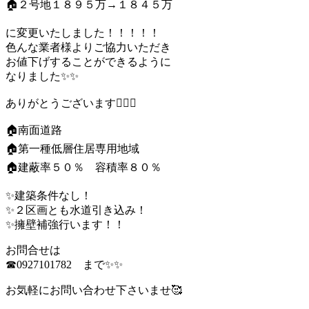
🏠２号地１８９５万→１８４５万
に変更いたしました！！！！！
色んな業者様よりご協力いただき
お値下げすることができるように
なりました✨✨
ありがとうございます🙇‍♀️✨
🏠南面道路
🏠第一種低層住居専用地域
🏠建蔽率５０％ 容積率８０％
✨建築条件なし！
✨２区画とも水道引き込み！
✨擁壁補強行います！！
お問合せは
☎0927101782 まで✨✨
お気軽にお問い合わせ下さいませ🥰