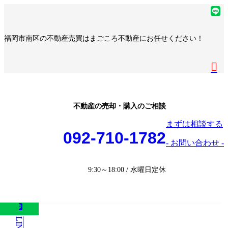
コ
ナ
ア
ン
ビ
イ
ア
テ
ゲ
コ
イ
ア
福岡市南区の不動産売買はまごころ不動産にお任せください！
ン
ー
ン
コ
イ
ア
ツ
シ
リ
ン
コ
イ
へ
ョ
ア
ン
リ
ン
コ
ス
ン
イ
ク
ン
リ
ン
キ
に
コ
ク
ン
リ
ッ
移
ン
ク
ン
プ
動
リ
不動産の売却・購入のご相談
ク
ン
まずは相談する
ク
092-710-1782
- お問い合わせ -
9:30～18:00 / 水曜日定休