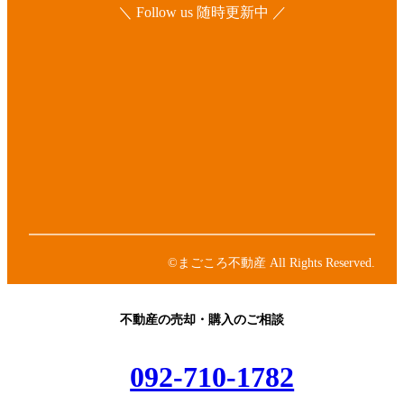
＼ Follow us 随時更新中 ／
ア
イ
コ
ア
ン
イ
リ
コ
ア
ン
ン
イ
ク
リ
コ
ア
ン
ン
イ
ク
リ
コ
ア
ン
ン
イ
ク
リ
コ
ン
ン
©まごころ不動産 All Rights Reserved.
ク
リ
ン
ク
不動産の売却・購入のご相談
092-710-1782