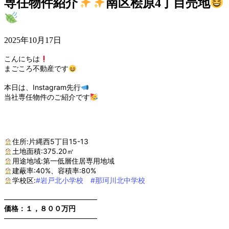
専任物件紹介
南区桧原4丁目売地
2025年10月17日
こんにちは
まごころ不動産です
本日は、Instagram先行
当社専任物件のご紹介です
住所:片縄西5丁目15-13
土地面積:375.20㎡
用途地域:第一低層住居専用地域
建蔽率:40%、容積率:80%
学校区:
#岩戸北小学校
#那珂川北中学校
—————————————
価格：１，８００万円
—————————————