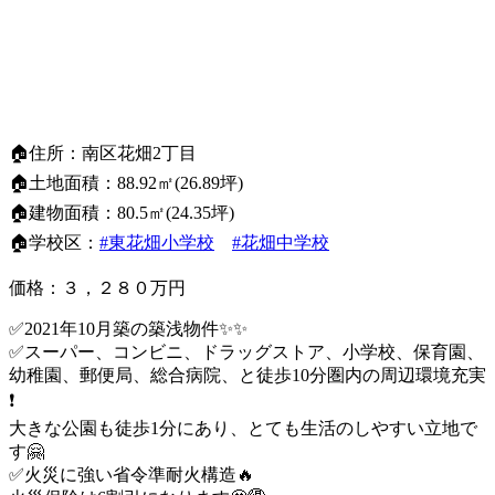
🏠住所：南区花畑2丁目
🏠土地面積：88.92㎡(26.89坪)
🏠建物面積：80.5㎡(24.35坪)
🏠学校区：
#東花畑小学校
#花畑中学校
価格：３，２８０万円
✅2021年10月築の築浅物件✨✨
✅スーパー、コンビニ、ドラッグストア、小学校、保育園、
幼稚園、郵便局、総合病院、と徒歩10分圏内の周辺環境充実
❗️
大きな公園も徒歩1分にあり、とても生活のしやすい立地で
す🤗
✅火災に強い省令準耐火構造🔥