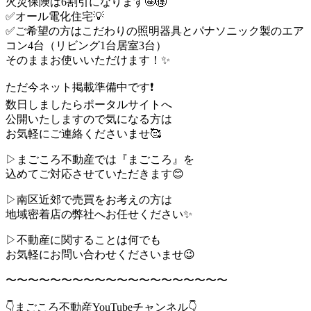
火災保険は6割引になります🤩🉐
✅オール電化住宅💡
✅ご希望の方はこだわりの照明器具とパナソニック製のエア
コン4台（リビング1台居室3台）
そのままお使いいただけます！✨
ただ今ネット掲載準備中です❗️
数日しましたらポータルサイトへ
公開いたしますので気になる方は
お気軽にご連絡くださいませ🥰
▷まごころ不動産では『まごころ』を
込めてご対応させていただきます😊
▷南区近郊で売買をお考えの方は
地域密着店の弊社へお任せください✨
▷不動産に関することは何でも
お気軽にお問い合わせくださいませ😉
〜〜〜〜〜〜〜〜〜〜〜〜〜〜〜〜〜〜〜〜
👇まごころ不動産YouTubeチャンネル👇