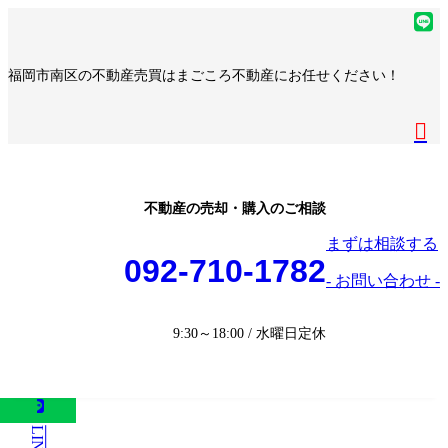
コ
ナ
ア
ン
ビ
イ
ア
テ
ゲ
コ
イ
ア
福岡市南区の不動産売買はまごころ不動産にお任せください！
ン
ー
ン
コ
イ
ア
ツ
シ
リ
ン
コ
イ
へ
ョ
ア
ン
リ
ン
コ
ス
ン
イ
ク
ン
リ
ン
キ
に
コ
ク
ン
リ
ッ
移
ン
ク
ン
プ
動
リ
不動産の売却・購入のご相談
ク
ン
まずは相談する
ク
092-710-1782
- お問い合わせ -
9:30～18:00 / 水曜日定休