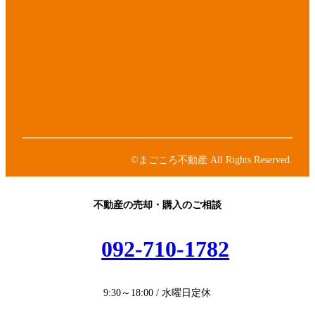
イ
コ
ア
ン
イ
リ
コ
ア
ン
ン
イ
ク
リ
コ
ア
ン
ン
イ
ク
リ
コ
ア
ン
ン
イ
ク
リ
コ
ン
ン
©まごころ不動産 All Rights Reserved.
ク
リ
ン
ク
不動産の売却・購入のご相談
092-710-1782
9:30～18:00 / 水曜日定休