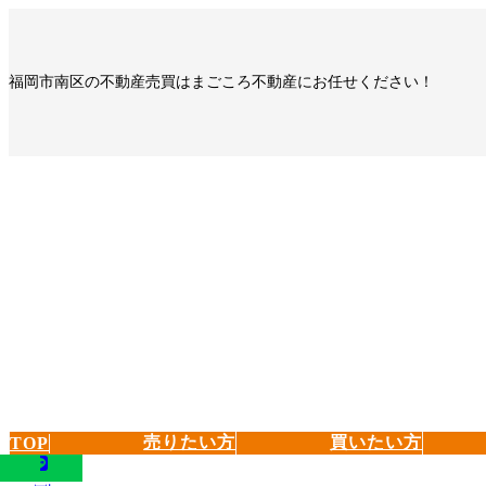
コ
ナ
ン
ビ
テ
ゲ
福岡市南区の不動産売買はまごころ不動産にお任せください！
ン
ー
ツ
シ
へ
ョ
ス
ン
キ
に
ッ
移
プ
動
売りたい方
買いたい方
TOP