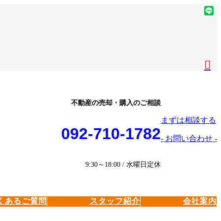
ア
イ
ア
コ
イ
ア
ン
コ
イ
ア
リ
ン
コ
イ
ア
ン
リ
ン
コ
イ
ク
ン
リ
ン
コ
ク
ン
リ
ン
ク
ン
リ
不動産の売却・購入のご相談
ク
ン
まずは相談する
ク
092-710-1782
- お問い合わせ -
9:30～18:00 / 水曜日定休
くあるご質問
スタッフ紹介
会社案内