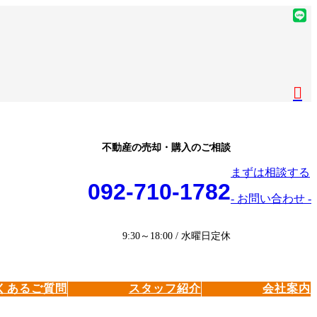
ア
イ
ア
コ
イ
ア
ン
コ
イ
ア
リ
ン
コ
イ
ア
ン
リ
ン
コ
イ
ク
ン
リ
ン
コ
ク
ン
リ
ン
ク
ン
リ
不動産の売却・購入のご相談
ク
ン
まずは相談する
ク
092-710-1782
- お問い合わせ -
9:30～18:00 / 水曜日定休
くあるご質問
スタッフ紹介
会社案内