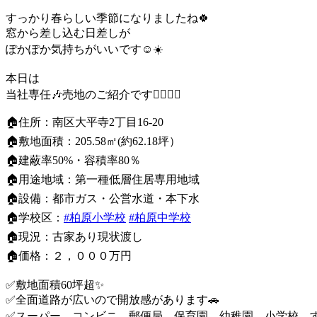
すっかり春らしい季節になりましたね🍀
窓から差し込む日差しが
ぽかぽか気持ちがいいです☺️☀️
本日は
当社専任🎶売地のご紹介です💁‍♀️✨✨
🏠住所：南区大平寺2丁目16-20
🏠敷地面積：205.58㎡(約62.18坪）
🏠建蔽率50%・容積率80％
🏠用途地域：第一種低層住居専用地域
🏠設備：都市ガス・公営水道・本下水
🏠学校区：
#柏原小学校
#柏原中学校
🏠現況：古家あり現状渡し
🏠価格：２，０００万円
✅敷地面積60坪超✨
✅全面道路が広いので開放感があります🚗
✅スーパー、コンビニ、郵便局、保育園、幼稚園、小学校、すべ