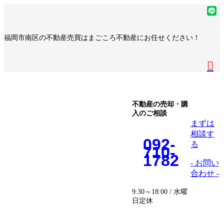
コ
ナ
ア
ン
ビ
イ
ア
テ
ゲ
コ
イ
ア
福岡市南区の不動産売買はまごころ不動産にお任せください！
ン
ー
ン
コ
イ
ア
ツ
シ
リ
ン
コ
イ
へ
ョ
ア
ン
リ
ン
コ
ス
ン
イ
ク
ン
リ
ン
キ
に
コ
ク
ン
リ
ッ
移
ン
ク
ン
プ
動
リ
不動産の売却・購
ク
入のご相談
ン
まずは
ク
相談す
092-
る
710-
1782
- お問い
合わせ -
9:30～18:00 / 水曜
日定休