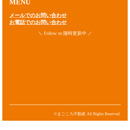
MENU
メールでのお問い合わせ
お電話でのお問い合わせ
＼ Follow us 随時更新中 ／
ア
イ
コ
ア
ン
イ
リ
コ
ア
ン
ン
イ
ク
リ
コ
ア
ン
ン
イ
ク
リ
コ
ア
ン
ン
イ
ク
リ
コ
ン
ン
©まごころ不動産 All Rights Reserved.
ク
リ
ン
ク