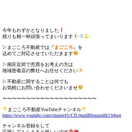
今年もわずかとなりました
残りも精一杯頑張ってまいります
▷まごころ不動産では『
まごころ
』を
込めてご対応させていただきます
▷南区近郊で売買をお考えの方は
地域密着店の弊社へお任せください
▷不動産に関することは何でも
お気軽にお問い合わせくださいませ
〜〜〜〜〜〜〜〜〜〜〜〜〜〜〜〜〜〜〜〜
まごころ不動産YouTubeチャンネル
https://www.youtube.com/channel/UCfL9qqtlBhnqpnlfk53rbpg
チャンネル登録をして
応援してもらえると嬉しいです