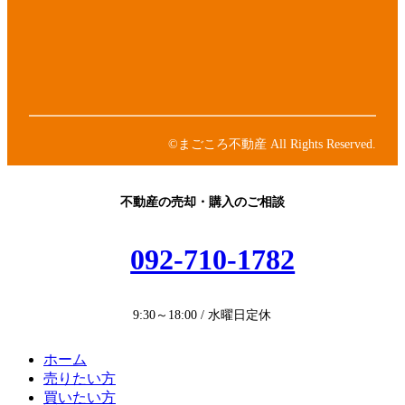
リ
コ
ア
ン
ン
イ
ク
リ
コ
ア
ン
ン
イ
ク
リ
コ
ア
ン
ン
イ
ク
リ
コ
ン
ン
©まごころ不動産 All Rights Reserved.
ク
リ
ン
ク
不動産の売却・購入のご相談
092-710-1782
9:30～18:00 / 水曜日定休
ホーム
売りたい方
買いたい方