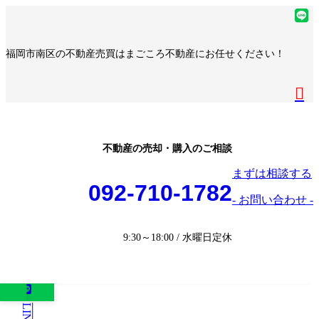
コ
ナ
ア
ン
ビ
イ
ア
テ
ゲ
コ
イ
ア
福岡市南区の不動産売買はまごころ不動産にお任せください！
ン
ー
ン
コ
イ
ア
ツ
シ
リ
ン
コ
イ
へ
ョ
ア
ン
リ
ン
コ
ス
ン
イ
ク
ン
リ
ン
キ
に
コ
ク
ン
リ
ッ
移
ン
ク
ン
プ
動
リ
不動産の売却・購入のご相談
ク
ン
まずは相談する
ク
092-710-1782
- お問い合わせ -
9:30～18:00 / 水曜日定休