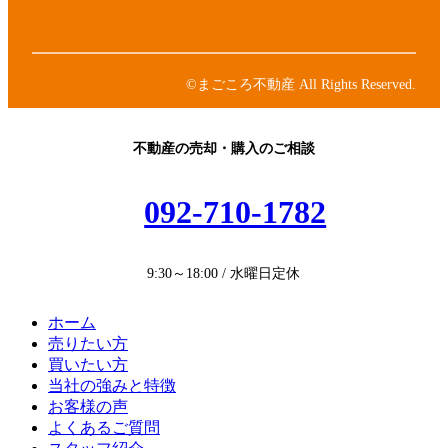
ク
リ
コ
ア
ン
ン
イ
ク
リ
コ
ン
ン
©まごころ不動産 All Rights Reserved.
ク
リ
ン
ク
不動産の売却・購入のご相談
092-710-1782
9:30～18:00 / 水曜日定休
ホーム
売りたい方
買いたい方
当社の強みと特徴
お客様の声
よくあるご質問