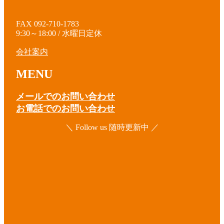
FAX 092-710-1783
9:30～18:00 / 水曜日定休
会社案内
MENU
メールでのお問い合わせ
お電話でのお問い合わせ
＼ Follow us 随時更新中 ／
ア
イ
コ
ア
ン
イ
リ
コ
ア
ン
ン
イ
ク
リ
コ
ア
ン
ン
イ