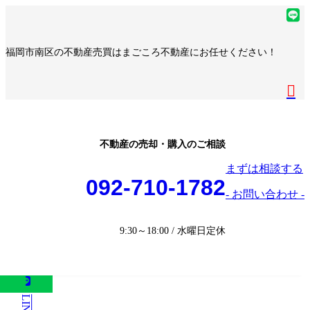
コ
ナ
ア
ン
ビ
イ
ア
テ
ゲ
コ
イ
ア
福岡市南区の不動産売買はまごころ不動産にお任せください！
ン
ー
ン
コ
イ
ア
ツ
シ
リ
ン
コ
イ
へ
ョ
ア
ン
リ
ン
コ
ス
ン
イ
ク
ン
リ
ン
キ
に
コ
ク
ン
リ
ッ
移
ン
ク
ン
プ
動
リ
不動産の売却・購入のご相談
ク
ン
まずは相談する
ク
092-710-1782
- お問い合わせ -
9:30～18:00 / 水曜日定休