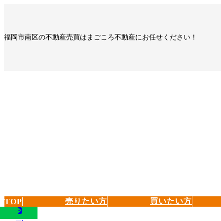
コ
ナ
ン
ビ
テ
ゲ
福岡市南区の不動産売買はまごころ不動産にお任せください！
ン
ー
ツ
シ
へ
ョ
ス
ン
キ
に
ッ
移
プ
動
売りたい方
買いたい方
TOP