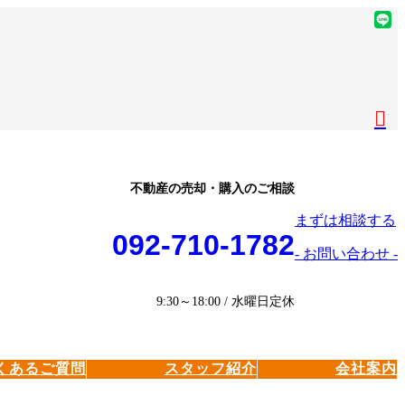
ア
イ
ア
コ
イ
ア
ン
コ
イ
ア
リ
ン
コ
イ
ア
ン
リ
ン
コ
イ
ク
ン
リ
ン
コ
ク
ン
リ
ン
ク
ン
リ
不動産の売却・購入のご相談
ク
ン
まずは相談する
ク
092-710-1782
- お問い合わせ -
9:30～18:00 / 水曜日定休
くあるご質問
スタッフ紹介
会社案内