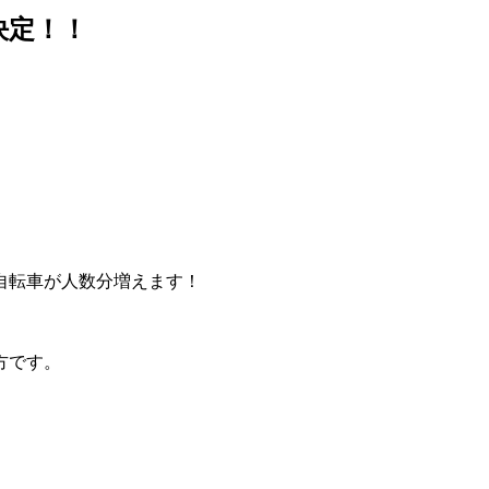
決定！！
自転車が人数分増えます！
方です。