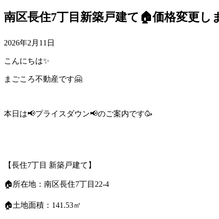
南区長住7丁目新築戸建て🏠価格変更し
2026年2月11日
こんにちは✨
まごころ不動産です🤗
本日は📢プライスダウン📢のご案内です🥳
【長住7丁目 新築戸建て】
🏠所在地：南区長住7丁目22-4
🏠土地面積：141.53㎡