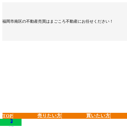
コ
ナ
ン
ビ
テ
ゲ
福岡市南区の不動産売買はまごころ不動産にお任せください！
ン
ー
ツ
シ
へ
ョ
ス
ン
キ
に
ッ
移
プ
動
売りたい方
買いたい方
TOP