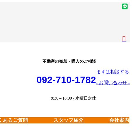
ア
イ
ア
コ
イ
ア
ン
コ
イ
ア
リ
ン
コ
イ
ア
ン
リ
ン
コ
イ
ク
ン
リ
ン
コ
ク
ン
リ
ン
ク
ン
リ
不動産の売却・購入のご相談
ク
ン
まずは相談する
ク
092-710-1782
- お問い合わせ -
9:30～18:00 / 水曜日定休
くあるご質問
スタッフ紹介
会社案内