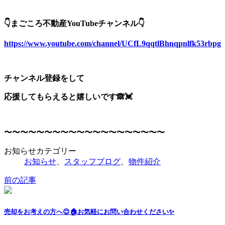
👇まごころ不動産YouTubeチャンネル👇
https://www.youtube.com/channel/UCfL9qqtlBhnqpnlfk53rbpg
チャンネル登録をして
応援してもらえると嬉しいです🙈💓
〜〜〜〜〜〜〜〜〜〜〜〜〜〜〜〜〜〜〜〜
お知らせカテゴリー
お知らせ
、
スタッフブログ
、
物件紹介
前の記事
売却をお考えの方へ😊🏠お気軽にお問い合わせください✨