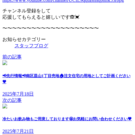
https://www.youtube.com/channel/UCfL9qqtlBhnqpnlfk53rbpg
チャンネル登録をして
応援してもらえると嬉しいです🙈💓
〜〜〜〜〜〜〜〜〜〜〜〜〜〜〜〜〜〜〜〜
お知らせカテゴリー
スタッフブログ
前の記事
📢先行情報📢南区皿山1丁目売地🏠注文住宅の用地としてご計画ください
🧡
2025年7月18日
次の記事
冷たいお飲み物もご用意しております🤩お気軽にお問い合わせください🧡
2025年7月21日