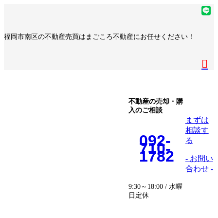
コ
ナ
ア
ン
ビ
イ
ア
テ
ゲ
コ
イ
ア
福岡市南区の不動産売買はまごころ不動産にお任せください！
ン
ー
ン
コ
イ
ア
ツ
シ
リ
ン
コ
イ
へ
ョ
ア
ン
リ
ン
コ
ス
ン
イ
ク
ン
リ
ン
キ
に
コ
ク
ン
リ
ッ
移
ン
ク
ン
プ
動
リ
不動産の売却・購
ク
入のご相談
ン
まずは
ク
相談す
092-
る
710-
1782
- お問い
合わせ -
9:30～18:00 / 水曜
日定休