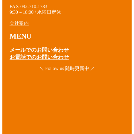
FAX 092-710-1783
9:30～18:00 / 水曜日定休
会社案内
MENU
メールでのお問い合わせ
お電話でのお問い合わせ
＼ Follow us 随時更新中 ／
ア
イ
コ
ア
ン
イ
リ
コ
ア
ン
ン
イ
ク
リ
コ
ア
ン
ン
イ
ク
リ
コ
ア