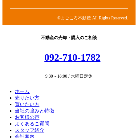
ン
ン
イ
ク
リ
コ
ン
ン
©まごころ不動産 All Rights Reserved.
ク
リ
ン
ク
不動産の売却・購入のご相談
092-710-1782
9:30～18:00 / 水曜日定休
ホーム
売りたい方
買いたい方
当社の強みと特徴
お客様の声
よくあるご質問
スタッフ紹介
会社案内