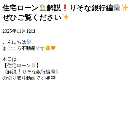
住宅ローン
解説
りそな銀行編
ぜひご覧ください
2025年11月12日
こんにちは
まごころ不動産です
本日は、
【住宅ローン
】
《解説
りそな銀行編
》
の切り取り動画です