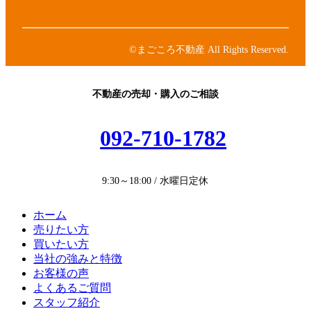
ン
ン
イ
ク
リ
コ
ン
ン
©まごころ不動産 All Rights Reserved.
ク
リ
ン
ク
不動産の売却・購入のご相談
092-710-1782
9:30～18:00 / 水曜日定休
ホーム
売りたい方
買いたい方
当社の強みと特徴
お客様の声
よくあるご質問
スタッフ紹介