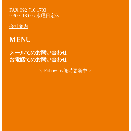
FAX 092-710-1783
9:30～18:00 / 水曜日定休
会社案内
MENU
メールでのお問い合わせ
お電話でのお問い合わせ
＼ Follow us 随時更新中 ／
ア
イ
コ
ア
ン
イ
リ
コ
ア
ン
ン
イ
ク
リ
コ
ア
ン
ン
イ
ク
リ
コ
ア