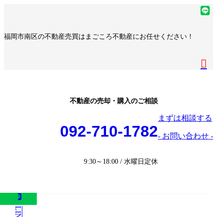
コ
ナ
ア
ン
ビ
イ
ア
テ
ゲ
コ
イ
ア
福岡市南区の不動産売買はまごころ不動産にお任せください！
ン
ー
ン
コ
イ
ア
ツ
シ
リ
ン
コ
イ
へ
ョ
ア
ン
リ
ン
コ
ス
ン
イ
ク
ン
リ
ン
キ
に
コ
ク
ン
リ
ッ
移
ン
ク
ン
プ
動
リ
不動産の売却・購入のご相談
ク
ン
まずは相談する
ク
092-710-1782
- お問い合わせ -
9:30～18:00 / 水曜日定休