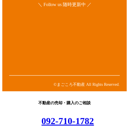
＼ Follow us 随時更新中 ／
ア
イ
コ
ア
ン
イ
リ
コ
ア
ン
ン
イ
ク
リ
コ
ア
ン
ン
イ
ク
リ
コ
ア
ン
ン
イ
ク
リ
コ
ン
ン
©まごころ不動産 All Rights Reserved.
ク
リ
ン
ク
不動産の売却・購入のご相談
092-710-1782