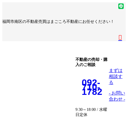
コ
ナ
ア
ン
ビ
イ
ア
テ
ゲ
コ
イ
ア
福岡市南区の不動産売買はまごころ不動産にお任せください！
ン
ー
ン
コ
イ
ア
ツ
シ
リ
ン
コ
イ
へ
ョ
ア
ン
リ
ン
コ
ス
ン
イ
ク
ン
リ
ン
キ
に
コ
ク
ン
リ
ッ
移
ン
ク
ン
プ
動
リ
不動産の売却・購
ク
入のご相談
ン
まずは
ク
相談す
092-
る
710-
1782
- お問い
合わせ -
9:30～18:00 / 水曜
日定休