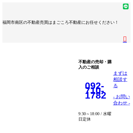
コ
ナ
ア
ン
ビ
イ
ア
テ
ゲ
コ
イ
ア
福岡市南区の不動産売買はまごころ不動産にお任せください！
ン
ー
ン
コ
イ
ア
ツ
シ
リ
ン
コ
イ
へ
ョ
ア
ン
リ
ン
コ
ス
ン
イ
ク
ン
リ
ン
キ
に
コ
ク
ン
リ
ッ
移
ン
ク
ン
プ
動
リ
不動産の売却・購
ク
入のご相談
ン
まずは
ク
相談す
092-
る
710-
1782
- お問い
合わせ -
9:30～18:00 / 水曜
日定休