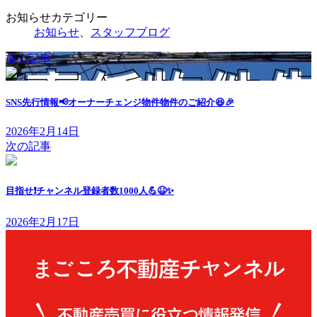
お知らせカテゴリー
お知らせ
、
スタッフブログ
前の記事
SNS先行情報📢オーナーチェンジ物件物件のご紹介😆🎉
2026年2月14日
次の記事
目指せ❗チャンネル登録者数1000人💪😆✨
2026年2月17日