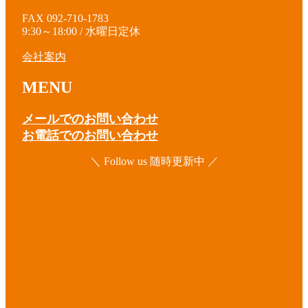
FAX 092-710-1783
9:30～18:00 / 水曜日定休
会社案内
MENU
メールでのお問い合わせ
お電話でのお問い合わせ
＼ Follow us 随時更新中 ／
ア
イ
コ
ア
ン
イ
リ
コ
ア
ン
ン
イ
ク
リ
コ
ア
ン
ン
イ
ク
リ
コ
ア