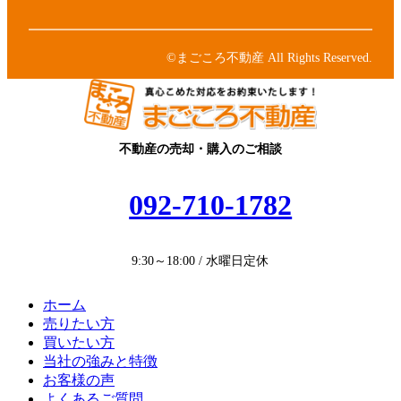
ン
ン
イ
ク
リ
コ
ン
ン
©まごころ不動産 All Rights Reserved.
ク
リ
ン
ク
不動産の売却・購入のご相談
092-710-1782
9:30～18:00 / 水曜日定休
ホーム
売りたい方
買いたい方
当社の強みと特徴
お客様の声
よくあるご質問