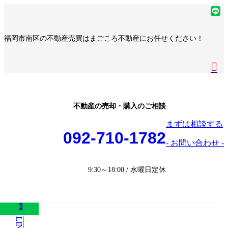
コ
ナ
ア
ン
ビ
イ
ア
テ
ゲ
コ
イ
ア
福岡市南区の不動産売買はまごころ不動産にお任せください！
ン
ー
ン
コ
イ
ア
ツ
シ
リ
ン
コ
イ
へ
ョ
ア
ン
リ
ン
コ
ス
ン
イ
ク
ン
リ
ン
キ
に
コ
ク
ン
リ
ッ
移
ン
ク
ン
プ
動
リ
不動産の売却・購入のご相談
ク
ン
まずは相談する
ク
092-710-1782
- お問い合わせ -
9:30～18:00 / 水曜日定休