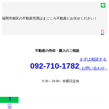
コ
ナ
ア
ン
ビ
イ
ア
テ
ゲ
コ
イ
ア
福岡市南区の不動産売買はまごころ不動産にお任せください！
ン
ー
ン
コ
イ
ア
ツ
シ
リ
ン
コ
イ
へ
ョ
ア
ン
リ
ン
コ
ス
ン
イ
ク
ン
リ
ン
キ
に
コ
ク
ン
リ
ッ
移
ン
ク
ン
プ
動
リ
不動産の売却・購入のご相談
ク
ン
まずは相談する
ク
092-710-1782
- お問い合わせ -
9:30～18:00 / 水曜日定休