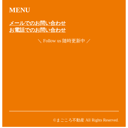
MENU
メールでのお問い合わせ
お電話でのお問い合わせ
＼ Follow us 随時更新中 ／
ア
イ
コ
ア
ン
イ
リ
コ
ア
ン
ン
イ
ク
リ
コ
ア
ン
ン
イ
ク
リ
コ
ア
ン
ン
イ
ク
リ
コ
ン
ン
©まごころ不動産 All Rights Reserved.
ク
リ