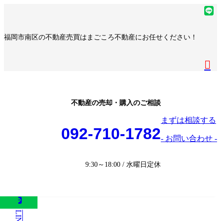
コ
ナ
ア
ン
ビ
イ
ア
テ
ゲ
コ
イ
ア
福岡市南区の不動産売買はまごころ不動産にお任せください！
ン
ー
ン
コ
イ
ア
ツ
シ
リ
ン
コ
イ
へ
ョ
ア
ン
リ
ン
コ
ス
ン
イ
ク
ン
リ
ン
キ
に
コ
ク
ン
リ
ッ
移
ン
ク
ン
プ
動
リ
不動産の売却・購入のご相談
ク
ン
まずは相談する
ク
092-710-1782
- お問い合わせ -
9:30～18:00 / 水曜日定休