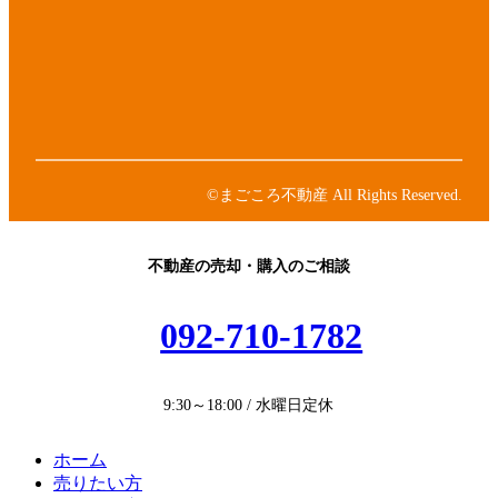
リ
コ
ア
ン
ン
イ
ク
リ
コ
ア
ン
ン
イ
ク
リ
コ
ア
ン
ン
イ
ク
リ
コ
ン
ン
©まごころ不動産 All Rights Reserved.
ク
リ
ン
ク
不動産の売却・購入のご相談
092-710-1782
9:30～18:00 / 水曜日定休
ホーム
売りたい方