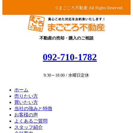
ン
ン
©まごころ不動産 All Rights Reserved.
ク
リ
ン
ク
不動産の売却・購入のご相談
092-710-1782
9:30～18:00 / 水曜日定休
ホーム
売りたい方
買いたい方
当社の強みと特徴
お客様の声
よくあるご質問
スタッフ紹介