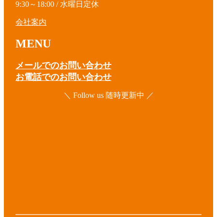
9:30～18:00 / 水曜日定休
会社案内
MENU
メールでのお問い合わせ
お電話でのお問い合わせ
＼ Follow us 随時更新中 ／
ア
イ
コ
ア
ン
イ
リ
コ
ア
ン
ン
イ
ク
リ
コ
ア
ン
ン
イ
ク
リ
コ
ア
ン
ン
イ
ク
リ
コ