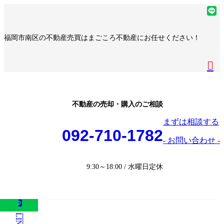
コ
ナ
ア
ン
ビ
イ
ア
テ
ゲ
コ
イ
ア
福岡市南区の不動産売買はまごころ不動産にお任せください！
ン
ー
ン
コ
イ
ア
ツ
シ
リ
ン
コ
イ
へ
ョ
ア
ン
リ
ン
コ
ス
ン
イ
ク
ン
リ
ン
キ
に
コ
ク
ン
リ
ッ
移
ン
ク
ン
プ
動
リ
不動産の売却・購入のご相談
ク
ン
まずは相談する
ク
092-710-1782
- お問い合わせ -
9:30～18:00 / 水曜日定休